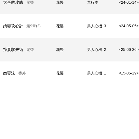
大亨的攻略
尾聲
花襲
單行本
<24-01-14>
嬌妻攻心計
第9章(2)
花襲
男人心機 3
<24-05-05>
辣妻馭夫術
尾聲
花襲
男人心機 2
<25-06-26>
嫩妻法
番外
花襲
男人心機 1
<15-05-29>