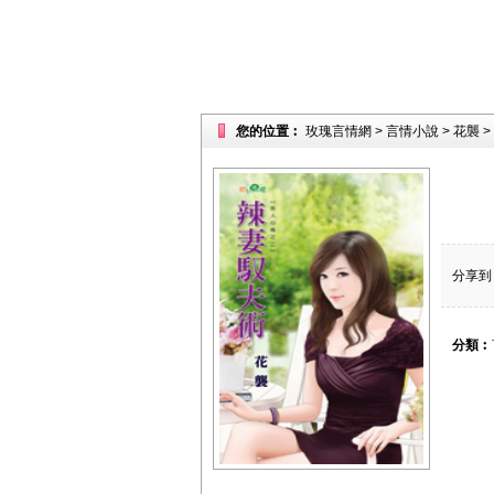
您的位置︰
玫瑰言情網
>
言情小說
>
花襲
>
分享到
分類︰