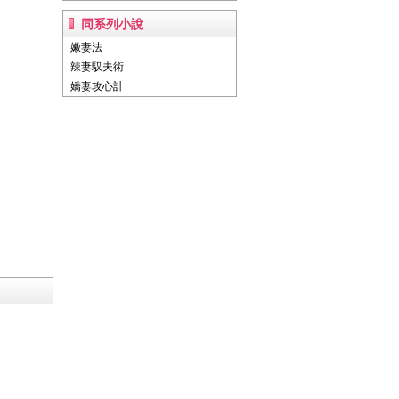
同系列小說
嫩妻法
辣妻馭夫術
嬌妻攻心計