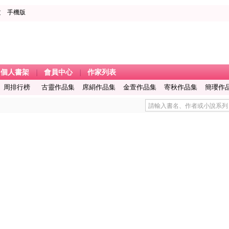
文
手機版
個人書架
會員中心
作家列表
周排行榜
古靈作品集
席絹作品集
金萱作品集
寄秋作品集
簡瓔作