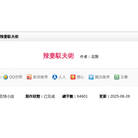
辣妻馭夫術
辣妻馭夫術
作者︰
花襲
︰
QQ空間
新浪微博
人人
開心
騰訊微博
豆瓣
言情小說
寫作狀態︰
已完成
總字數︰
64601
更新︰
2025-06-26