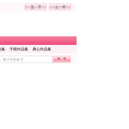
品集
于晴作品集
典心作品集