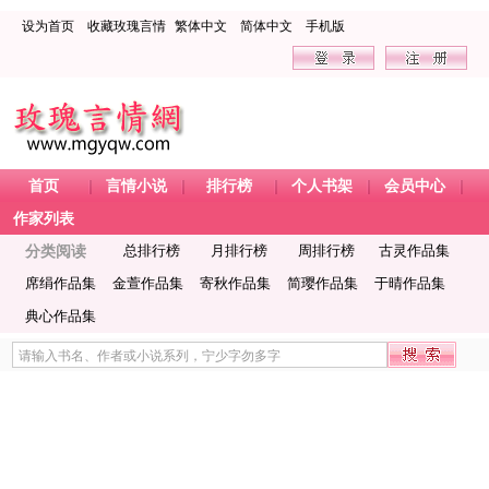
设为首页
收藏玫瑰言情
繁体中文
简体中文
手机版
首页
言情小说
排行榜
个人书架
会员中心
作家列表
分类阅读
总排行榜
月排行榜
周排行榜
古灵作品集
席绢作品集
金萱作品集
寄秋作品集
简璎作品集
于晴作品集
典心作品集