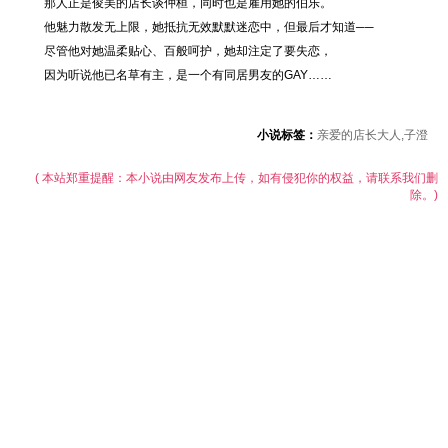
那人正是俊美的店长谈仲桓，同时也是雇用她的伯乐。
他魅力散发无上限，她抵抗无效默默迷恋中，但最后才知道──
尽管他对她温柔贴心、百般呵护，她却注定了要失恋，
因为听说他已名草有主，是一个有同居男友的GAY……
小说标签：
亲爱的店长大人,子澄
( 本站郑重提醒：本小说由网友发布上传，如有侵犯你的权益，请联系我们删
除。)