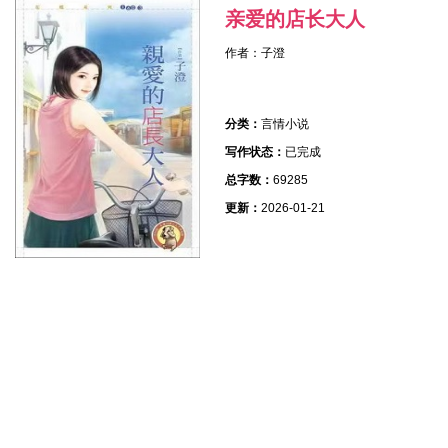
亲爱的店长大人
作者：
子澄
分类：
言情小说
写作状态：
已完成
总字数：
69285
更新：
2026-01-21