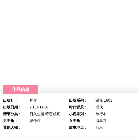
作品信息
出版社：
狗屋
出版系列：
采花 1603
出版日期：
2013-11-07
时代背景：
现代
情节分类：
日久生情,暗恋成真
小说系列：
单行本
男主角：
谈仲桓
女主角：
潘聿卉
其他人物：
故事地点：
台湾