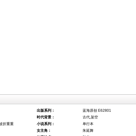
出版系列：
蓝海原创 E62801
时代背景：
古代,架空
,波折重重
小说系列：
单行本
女主角：
朱延舞