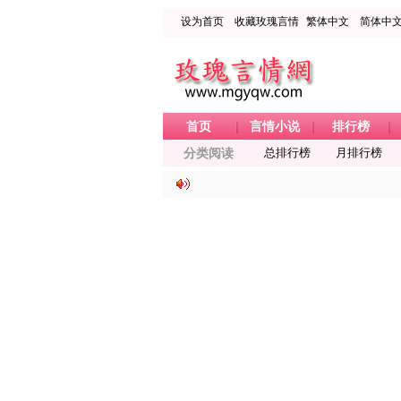
设为首页
收藏玫瑰言情
繁体中文
简体中
首页
言情小说
排行榜
分类阅读
总排行榜
月排行榜