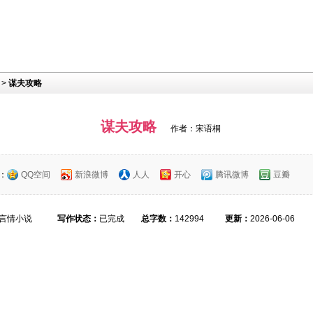
>
谋夫攻略
谋夫攻略
作者：
宋语桐
：
QQ空间
新浪微博
人人
开心
腾讯微博
豆瓣
言情小说
写作状态：
已完成
总字数：
142994
更新：
2026-06-06