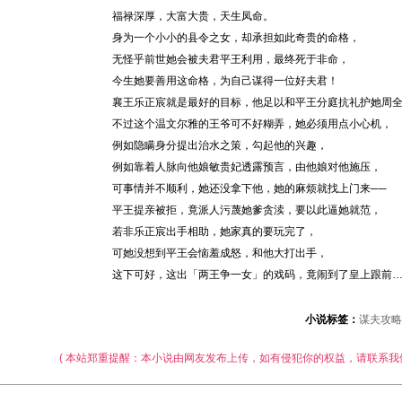
福禄深厚，大富大贵，天生凤命。
身为一个小小的县令之女，却承担如此奇贵的命格，
无怪乎前世她会被夫君平王利用，最终死于非命，
今生她要善用这命格，为自己谋得一位好夫君！
襄王乐正宸就是最好的目标，他足以和平王分庭抗礼护她周
不过这个温文尔雅的王爷可不好糊弄，她必须用点小心机，
例如隐瞒身分提出治水之策，勾起他的兴趣，
例如靠着人脉向他娘敏贵妃透露预言，由他娘对他施压，
可事情并不顺利，她还没拿下他，她的麻烦就找上门来──
平王提亲被拒，竟派人污蔑她爹贪渎，要以此逼她就范，
若非乐正宸出手相助，她家真的要玩完了，
可她没想到平王会恼羞成怒，和他大打出手，
这下可好，这出「两王争一女」的戏码，竟闹到了皇上跟前
小说标签：
谋夫攻略
( 本站郑重提醒：本小说由网友发布上传，如有侵犯你的权益，请联系我