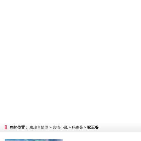
您的位置：
玫瑰言情网
>
言情小说
>
玛奇朵
>
驭王爷