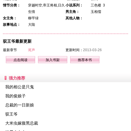
情节分类：
穿越时空,帝王将相,日久
小说系列：
三色楼 3
生情
男主角：
玉相儒
女主角：
柳平绿
其他人物：
故事地点：
大陆
驭王爷最新更新
最新章节
尾声
更新时间：
2013-03-26
点击阅读
加入书架
推荐本书
强力推荐
我的相公是只鬼
我的俊娘子
总裁的一日新娘
驭王爷
大米虫嫁腹黑总裁