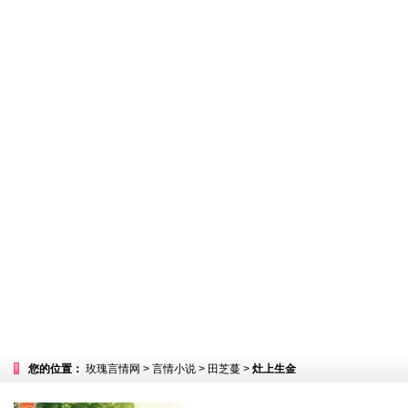
您的位置：
玫瑰言情网
>
言情小说
>
田芝蔓
>
灶上生金