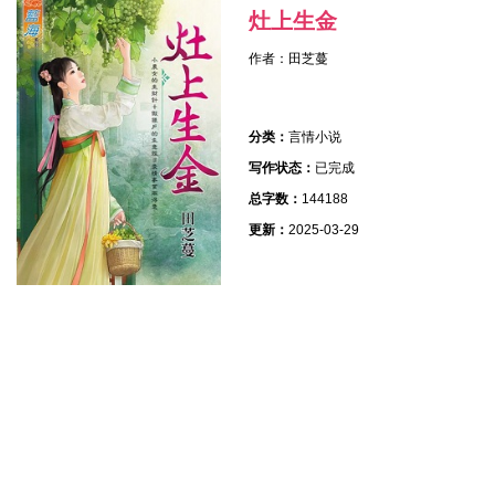
灶上生金
作者：
田芝蔓
分类：
言情小说
写作状态：
已完成
总字数：
144188
更新：
2025-03-29