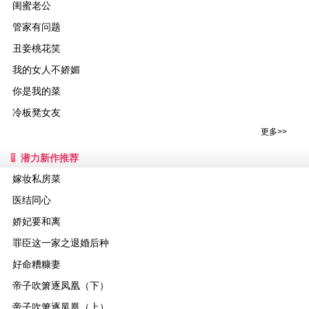
闺蜜老公
管家有问题
丑妾桃花笑
我的女人不娇媚
你是我的菜
冷板凳女友
更多>>
潜力新作推荐
嫁妆私房菜
医结同心
娇妃要和离
罪臣这一家之退婚后种
好命糟糠妻
帝子吹箫逐凤凰（下）
帝子吹箫逐凤凰（上）