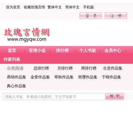
设为首页
收藏玫瑰言情
繁体中文
简体中文
手机版
首页
言情小说
排行榜
个人书架
会员中心
作家列表
分类阅读
总排行榜
月排行榜
周排行榜
古灵作品集
席绢作品集
金萱作品集
寄秋作品集
简璎作品集
于晴作品集
典心作品集