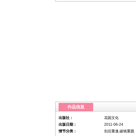
作品信息
出版社：
花园文化
出版日期：
2011-06-24
情节分类：
别后重逢,破镜重圆