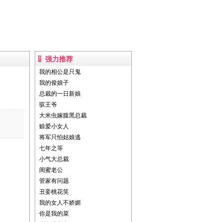
强力推荐
我的相公是只鬼
我的俊娘子
总裁的一日新娘
驭王爷
大米虫嫁腹黑总裁
赊爱小女人
将军只怕姑娘逃
七年之等
小气大总裁
闺蜜老公
管家有问题
丑妾桃花笑
我的女人不娇媚
你是我的菜