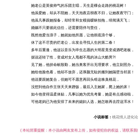
她老公是英俊帅气的乐团主唱，天生是棵会走路的桃花树！
他虽爱她，却从不陪她，天天泡夜店彻夜不归，让她夜夜守门；
他虽凡事跟她报备，却经常和女模搞暧昧拍拖，绯闻满天飞；
婚姻不只要彼此信任，还需要陪伴与责任，
既然他爱当浪子，她就如他所愿，让他彻底浪个够，
休了这不尽责的烂老公，出发去寻找人生的第二春！
多年后重逢，他这以音乐为毕生志愿的大明星竟变成酒吧老板，
据说还转了性，变成对女人甩都不甩的冰山大酷男?!
见了她，他拚命献殷勤，她当奥客开出无理要求，他立刻照办，
她给他脸色看，他却不放弃，还厚颜无耻的搬到她隔壁当邻居！
他说要跟她复合，但她可不愿意再回头啃这株臭桃花，
没想到他自作主张天天来蹭饭，最后入主她家，爬上她的床！
如今他变得温柔体贴，凡事以她为优先考量，她是有点感动啦，
可他老妈已为他安排了未来的媳妇人选，她怎敢再去蹚这浑水！
小说标签：
桃花情人进化论
( 本站郑重提醒：本小说由网友发布上传，如有侵犯你的权益，请联系我