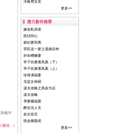
冷板凳女友
更多>>
潜力新作推荐
嫁妆私房菜
医结同心
娇妃要和离
罪臣这一家之退婚后种
好命糟糠妻
帝子吹箫逐凤凰（下）
帝子吹箫逐凤凰（上）
珍珠满福妻
无盐女神厨
谋夫攻略之凤命为后
谋夫攻略
孕妻藏福窝
醉后当人夫
,陈毓华
前夫宣言
咬金胭脂虎
们删除。)
更多>>