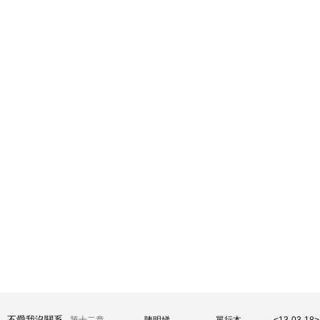
不愛我沒關系