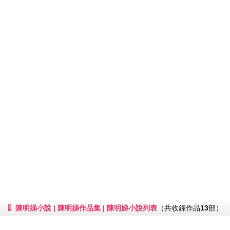
陳明娣小說 | 陳明娣作品集 | 陳明娣小說列表
（共收錄作品
13
部）