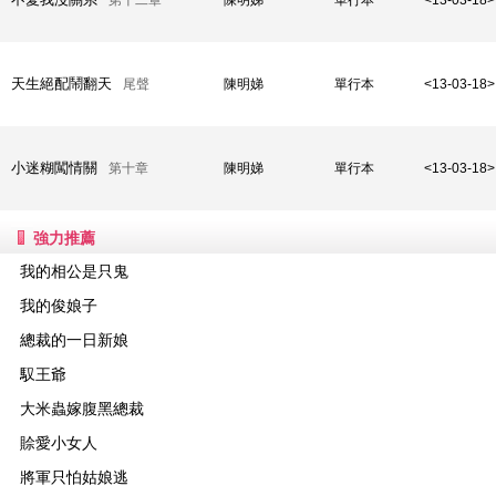
第十二章
陳明娣
單行本
<13-03-18>
天生絕配鬧翻天
尾聲
陳明娣
單行本
<13-03-18>
小迷糊闖情關
第十章
陳明娣
單行本
<13-03-18>
強力推薦
我的相公是只鬼
我的俊娘子
總裁的一日新娘
馭王爺
大米蟲嫁腹黑總裁
賒愛小女人
將軍只怕姑娘逃