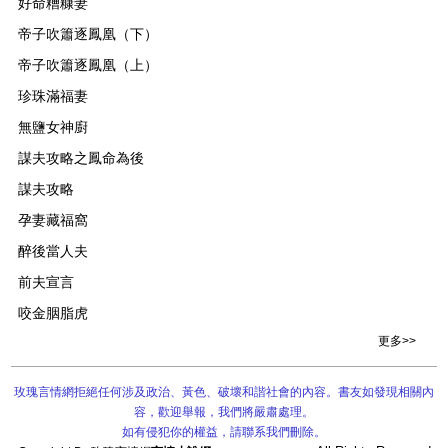
好命糟糠妻
帝子吹簫逐鳳凰（下）
帝子吹簫逐鳳凰（上）
珍珠滿福妻
無鹽女神廚
謀夫攻略之鳳命為後
謀夫攻略
孕妻藏福窩
醉後當人夫
前夫宣言
咬金胭脂虎
更多>>
玫瑰言情網拒絕任何涉及政治、黃色、破壞和諧社會的內容。書友如發現相關內
容，歡迎舉報，我們將嚴肅處理。
如有侵犯你的權益，請聯系我們刪除。