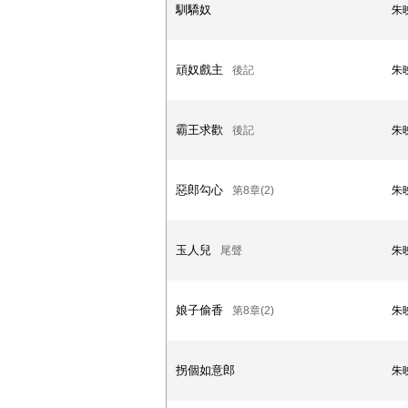
馴驕奴
朱
頑奴戲主
後記
朱
霸王求歡
後記
朱
惡郎勾心
第8章(2)
朱
玉人兒
尾聲
朱
娘子偷香
第8章(2)
朱
拐個如意郎
朱