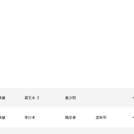
映徽
霸王令 2
嚴少熙
映徽
單行本
魏呈睿
棠秋羽