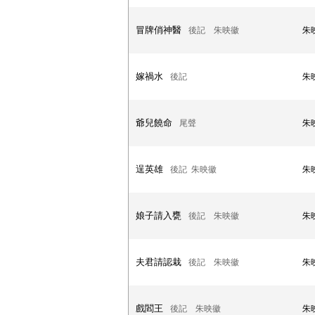
冒牌俏神醫
後記 朱映徽
朱
嫁禍水
後記
朱
爺兒饒命
尾聲
朱
逞英雄
後記 朱映徽
朱
娘子請入甕
後記 朱映徽
朱
夫君請認栽
後記 朱映徽
朱
戲閻王
後記 朱映徽
朱