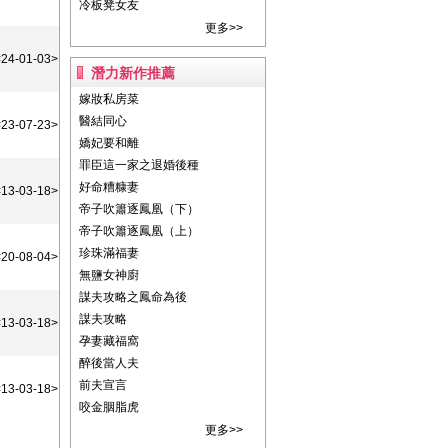
冷板凳女友
更多>>
<24-01-03>
潛力新作推薦
嫁妝私房菜
醫結同心
<23-07-23>
嬌妃要和離
罪臣這一家之退婚後種
好命糟糠妻
<13-03-18>
帝子吹簫逐鳳凰（下）
帝子吹簫逐鳳凰（上）
珍珠滿福妻
<20-08-04>
無鹽女神廚
謀夫攻略之鳳命為後
謀夫攻略
<13-03-18>
孕妻藏福窩
醉後當人夫
前夫宣言
<13-03-18>
咬金胭脂虎
更多>>