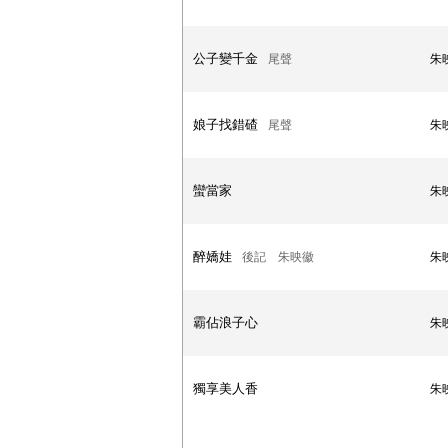
公子變千金
尾聲
朱
娘子找錯碴
尾聲
朱
蠻當家
朱
醉嬌娃
後記 朱映徽
朱
霸佔浪子心
朱
獨享美人香
朱