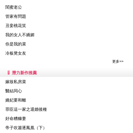
閨蜜老公
管家有問題
丑妾桃花笑
我的女人不嬌媚
你是我的菜
冷板凳女友
更多>>
潛力新作推薦
嫁妝私房菜
醫結同心
嬌妃要和離
罪臣這一家之退婚後種
好命糟糠妻
帝子吹簫逐鳳凰（下）