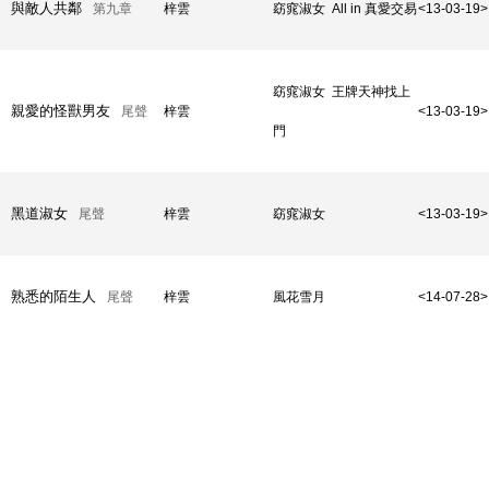
與敵人共鄰
第九章
梓雲
窈窕淑女 All in 真愛交易
<13-03-19>
窈窕淑女 王牌天神找上
親愛的怪獸男友
尾聲
梓雲
<13-03-19>
門
黑道淑女
尾聲
梓雲
窈窕淑女
<13-03-19>
熟悉的陌生人
尾聲
梓雲
風花雪月
<14-07-28>