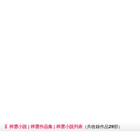
梓雲小說 | 梓雲作品集 | 梓雲小說列表
（共收錄作品
29
部）