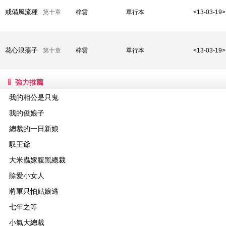
戒備風流種
第十章
梓雲
單行本
<13-03-19>
花心浪蕩子
第十章
梓雲
單行本
<13-03-19>
強力推薦
我的相公是只鬼
我的俊娘子
總裁的一日新娘
馭王爺
大米蟲嫁腹黑總裁
賒愛小女人
將軍只怕姑娘逃
七年之等
小氣大總裁