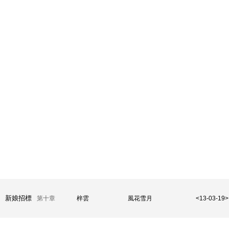
新娘招標
第十章
梓雲
風花雪月
<13-03-19>