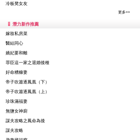
冷板凳女友
更多>>
潛力新作推薦
嫁妝私房菜
醫結同心
嬌妃要和離
罪臣這一家之退婚後種
好命糟糠妻
帝子吹簫逐鳳凰（下）
帝子吹簫逐鳳凰（上）
珍珠滿福妻
無鹽女神廚
謀夫攻略之鳳命為後
謀夫攻略