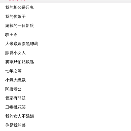
我的相公是只鬼
我的俊娘子
總裁的一日新娘
馭王爺
大米蟲嫁腹黑總裁
賒愛小女人
將軍只怕姑娘逃
七年之等
小氣大總裁
閨蜜老公
管家有問題
丑妾桃花笑
我的女人不嬌媚
你是我的菜