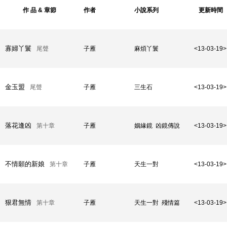
作 品 & 章節
作者
小說系列
更新時間
寡婦丫鬟
尾聲
子雁
麻煩丫鬟
<13-03-19>
金玉盟
尾聲
子雁
三生石
<13-03-19>
落花逢凶
第十章
子雁
姻緣鏡 凶鏡傳說
<13-03-19>
不情願的新娘
第十章
子雁
天生一對
<13-03-19>
狠君無情
第十章
子雁
天生一對 殘情篇
<13-03-19>