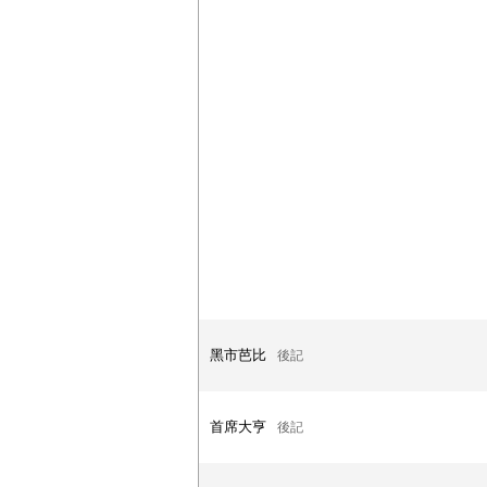
黑市芭比
後記
首席大亨
後記