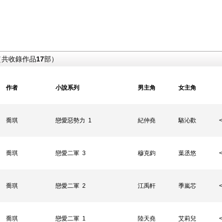
（共收錄作品
17
部）
作者
小說系列
男主角
女主角
喬琪
戀愛惡勢力 1
紀仲堯
駱沁歡
喬琪
戀愛二軍 3
穆克鈞
葉丞悠
喬琪
戀愛二軍 2
江禹軒
季嵐芯
喬琪
戀愛二軍 1
陸天堯
艾莉兒