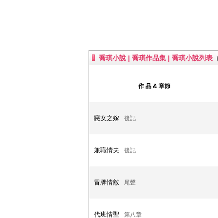
喬琪小說 | 喬琪作品集 | 喬琪小說列表
作 品 & 章節
惡女之嫁
後記
兼職情夫
後記
冒牌情敵
尾聲
代班情聖
第八章