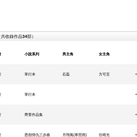
（共收錄作品
34
部）
者
小說系列
男主角
女主角
萱
單行本
石磊
方可言
萱
單行本
萱
齊萱作品集
萱
恩怨情仇三步曲
月翔風(寒照雨)
任晴光