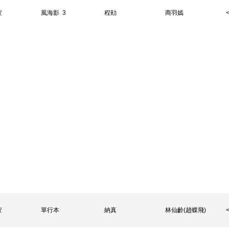
萱
風海影 3
程勛
商羽嫣
萱
單行本
納真
林仙齡(趙蝶飛)