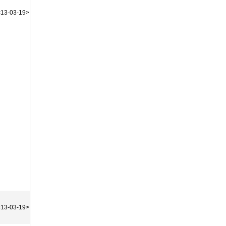
<13-03-19>
<13-03-19>