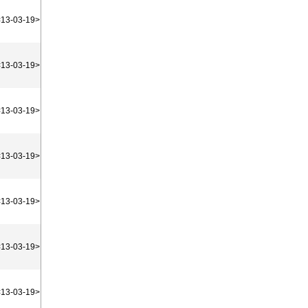
<13-03-19>
<13-03-19>
<13-03-19>
<13-03-19>
<13-03-19>
<13-03-19>
<13-03-19>