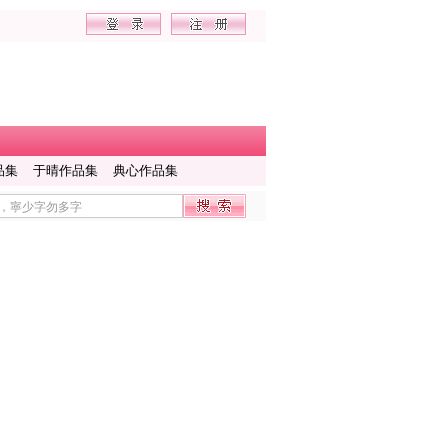
品集
于晴作品集
典心作品集