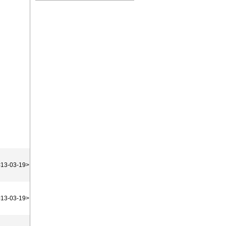
<13-03-19>
<13-03-19>