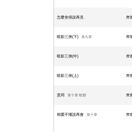
怎麼舍得說再見
齊
暗影三俠(下)
第九章
齊
暗影三俠(中)
齊
暗影三俠(上)
齊
意同
第十章 蛻變
齊
相愛不懂說再會
第十章
齊