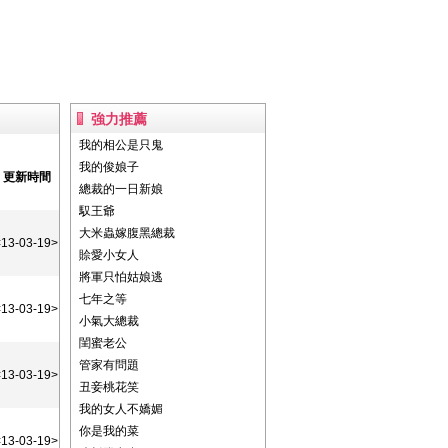
強力推薦
我的相公是只鬼
我的俊娘子
更新時間
總裁的一日新娘
馭王爺
大米蟲嫁腹黑總裁
<13-03-19>
賒愛小女人
將軍只怕姑娘逃
七年之等
<13-03-19>
小氣大總裁
閨蜜老公
管家有問題
<13-03-19>
丑妾桃花笑
我的女人不嬌媚
你是我的菜
<13-03-19>