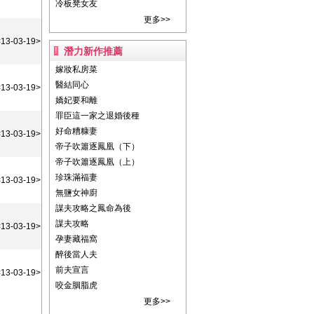
冷板凳女友
更多>>
<13-03-19>
潛力新作推薦
嫁妝私房菜
醫結同心
<13-03-19>
嬌妃要和離
罪臣這一家之退婚後種
好命糟糠妻
<13-03-19>
帝子吹簫逐鳳凰（下）
帝子吹簫逐鳳凰（上）
珍珠滿福妻
<13-03-19>
無鹽女神廚
謀夫攻略之鳳命為後
謀夫攻略
<13-03-19>
孕妻藏福窩
醉後當人夫
前夫宣言
<13-03-19>
咬金胭脂虎
更多>>