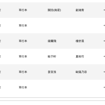
萱
單行本
關浩(南星)
顧湘青
萱
單行本
萱
單行本
薩爾飛
樓舒晨
萱
單行本
歐于軒
夏桓竹
萱
單行本
姜宣淮
歐陽乃容
萱
單行本