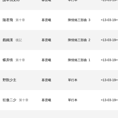
慕雲曦
單行本
<13-03-19>
隨君飛
第十章
慕雲曦
降情烙三部曲 3
<13-03-19>
戲鐵漢
後記
慕雲曦
降情烙三部曲 2
<13-03-19>
蝶弄情
第十章
慕雲曦
降情烙三部曲 1
<13-03-19>
野獸少主
慕雲曦
單行本
<13-03-19>
狂傲二少
第十章
慕雲曦
單行本
<13-03-19>