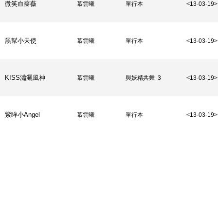
微笑血薔薇
慕雲曦
單行本
<13-03-19>
黑幫小天使
慕雲曦
單行本
<13-03-19>
KISS瀟灑風神
慕雲曦
與妖精共舞 3
<13-03-19>
紫眸小Angel
慕雲曦
單行本
<13-03-19>