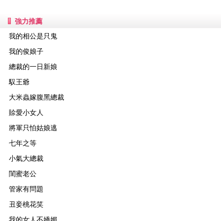
強力推薦
我的相公是只鬼
我的俊娘子
總裁的一日新娘
馭王爺
大米蟲嫁腹黑總裁
賒愛小女人
將軍只怕姑娘逃
七年之等
小氣大總裁
閨蜜老公
管家有問題
丑妾桃花笑
我的女人不嬌媚