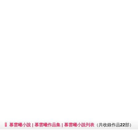
慕雲曦小說 | 慕雲曦作品集 | 慕雲曦小說列表
（共收錄作品
22
部）