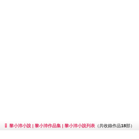
黎小沛小說 | 黎小沛作品集 | 黎小沛小說列表
（共收錄作品
18
部）