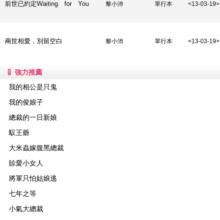
前世已約定Waiting for You
黎小沛
單行本
<13-03-19>
兩世相愛，別留空白
黎小沛
單行本
<13-03-19>
強力推薦
我的相公是只鬼
我的俊娘子
總裁的一日新娘
馭王爺
大米蟲嫁腹黑總裁
賒愛小女人
將軍只怕姑娘逃
七年之等
小氣大總裁