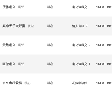
優雅老公
尾聲
凱心
老公這樣交 3
<13-03-19>
真命天子太野蠻
後記
凱心
情人奇跡 2
<13-03-19>
貴族老公
尾聲
凱心
老公這樣交 2
<13-03-19>
狂傲老公
尾聲
凱心
老公這樣交 1
<13-03-19>
永久出租愛情
後記
凱心
花嫁幸福館 3
<13-03-19>