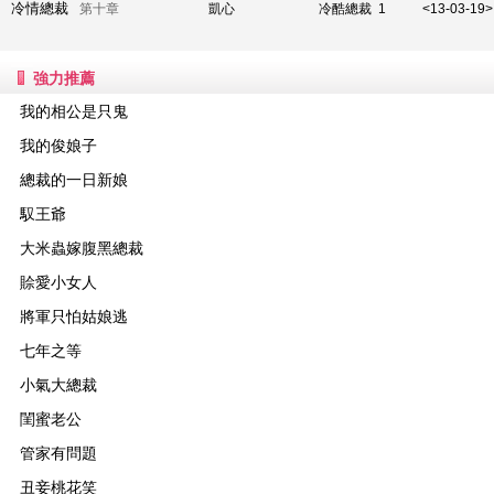
冷情總裁
第十章
凱心
冷酷總裁 1
<13-03-19>
強力推薦
我的相公是只鬼
我的俊娘子
總裁的一日新娘
馭王爺
大米蟲嫁腹黑總裁
賒愛小女人
將軍只怕姑娘逃
七年之等
小氣大總裁
閨蜜老公
管家有問題
丑妾桃花笑