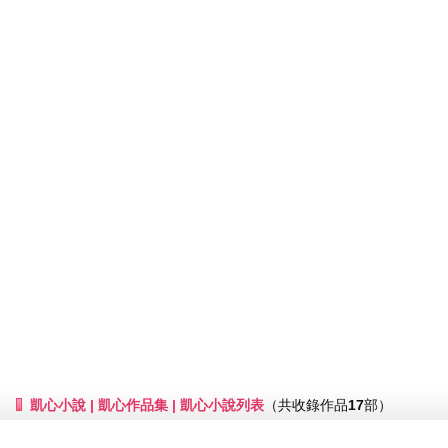
凱心小說 | 凱心作品集 | 凱心小說列表
（共收錄作品
17
部）