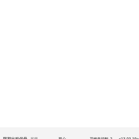
限期出租保母