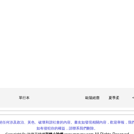
單行本
歐陽絕塵
夏季柔
絕任何涉及政治、黃色、破壞和諧社會的內容。書友如發現相關內容，歡迎舉報，我
如有侵犯你的權益，請聯系我們刪除。