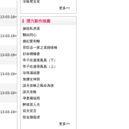
冷板凳女友
更多>>
<13-03-18>
潛力新作推薦
嫁妝私房菜
醫結同心
<13-03-18>
嬌妃要和離
罪臣這一家之退婚後種
好命糟糠妻
<13-03-18>
帝子吹簫逐鳳凰（下）
帝子吹簫逐鳳凰（上）
珍珠滿福妻
<13-03-18>
無鹽女神廚
謀夫攻略之鳳命為後
謀夫攻略
<13-03-18>
孕妻藏福窩
醉後當人夫
前夫宣言
<13-03-18>
咬金胭脂虎
更多>>