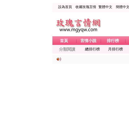
設為首頁
收藏玫瑰言情
繁體中文
簡體中
首頁
言情小說
排行榜
分類閱讀
總排行榜
月排行榜