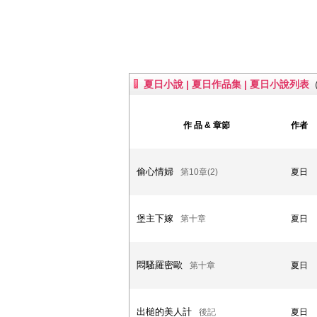
夏日小說 | 夏日作品集 | 夏日小說列表
作 品 & 章節
作者
偷心情婦
第10章(2)
夏日
堡主下嫁
第十章
夏日
悶騷羅密歐
第十章
夏日
出槌的美人計
後記
夏日