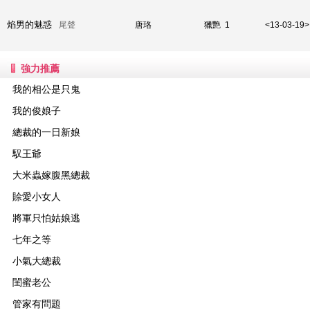
焰男的魅惑
尾聲
唐珞
獵艷 1
<13-03-19>
強力推薦
我的相公是只鬼
我的俊娘子
總裁的一日新娘
馭王爺
大米蟲嫁腹黑總裁
賒愛小女人
將軍只怕姑娘逃
七年之等
小氣大總裁
閨蜜老公
管家有問題