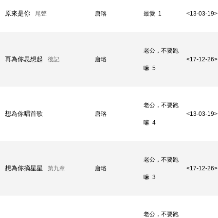
原來是你
尾聲
唐珞
最愛 1
<13-03-19>
老公，不要跑
再為你思想起
後記
唐珞
<17-12-26>
嘛 5
老公，不要跑
想為你唱首歌
唐珞
<13-03-19>
嘛 4
老公，不要跑
想為你摘星星
第九章
唐珞
<17-12-26>
嘛 3
老公，不要跑