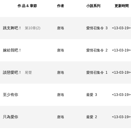
作 品 & 章節
作者
小說系列
更新時間
跳支舞吧！
第10章(2)
唐珞
愛情召集令 3
<13-03-19>
嫁給我吧！
唐珞
愛情召集令 2
<13-03-19>
談戀愛吧！
尾聲
唐珞
愛情召集令 1
<13-03-19>
至少有你
唐珞
最愛 3
<13-03-19>
只為愛你
唐珞
最愛 2
<13-03-19>