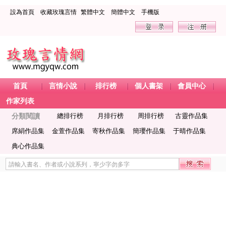
設為首頁
收藏玫瑰言情
繁體中文
簡體中文
手機版
首頁
言情小說
排行榜
個人書架
會員中心
作家列表
分類閱讀
總排行榜
月排行榜
周排行榜
古靈作品集
席絹作品集
金萱作品集
寄秋作品集
簡瓔作品集
于晴作品集
典心作品集