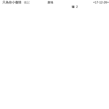
只為你小傷情
後記
唐珞
<17-12-26>
嘛 2