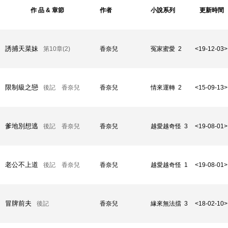
作 品 & 章節
作者
小說系列
更新時間
誘捕天菜妹
第10章(2)
香奈兒
冤家蜜愛 2
<19-12-03>
限制級之戀
後記 香奈兒
香奈兒
情來運轉 2
<15-09-13>
爹地別想逃
後記 香奈兒
香奈兒
越愛越奇怪 3
<19-08-01>
老公不上道
後記 香奈兒
香奈兒
越愛越奇怪 1
<19-08-01>
冒牌前夫
後記
香奈兒
緣來無法擋 3
<18-02-10>