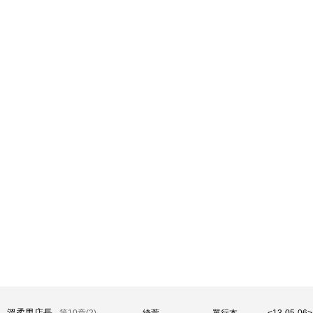
溫柔男店長