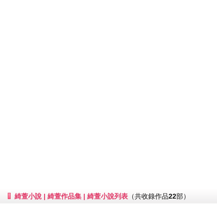
綺萱小說 | 綺萱作品集 | 綺萱小說列表
（共收錄作品
22
部）