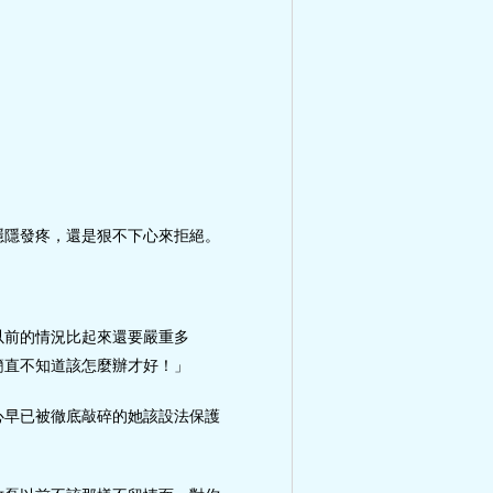
隱隱發疼，還是狠不下心來拒絕。
以前的情況比起來還要嚴重多
簡直不知道該怎麼辦才好！」
心早已被徹底敲碎的她該設法保護