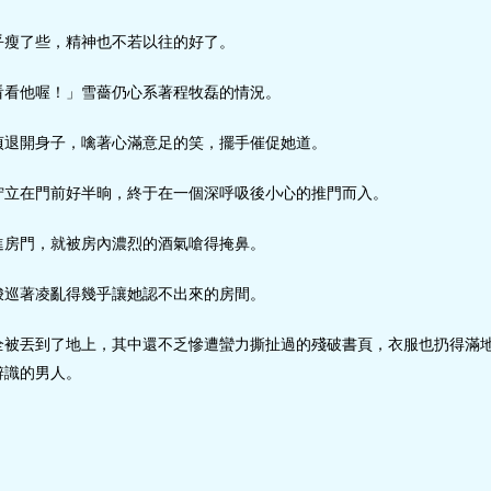
乎瘦了些，精神也不若以往的好了。
看看他喔！」雪薔仍心系著程牧磊的情況。
貞退開身子，噙著心滿意足的笑，擺手催促她道。
佇立在門前好半晌，終于在一個深呼吸後小心的推門而入。
進房門，就被房內濃烈的酒氣嗆得掩鼻。
梭巡著凌亂得幾乎讓她認不出來的房間。
全被丟到了地上，其中還不乏慘遭蠻力撕扯過的殘破書頁，衣服也扔得滿
辨識的男人。