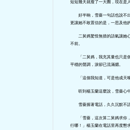
短短幾天就瘦了一大圈，現在是
好半晌，雪薔一句話也說不
更讓她不敢置信的是，一思及他
二舅媽驚惶無措的語氣讓她
不前。
「二舅媽，我充其量也只是
平穩的聲調，淚卻已流滿腮。
「這個我知道，可是他成天
听到楊玉蘭這麼說，雪薔心
雪薔握著電話，久久沉默不
「雪薔，這次算二舅媽求你
行哪！」楊玉蘭在電話里再度懇