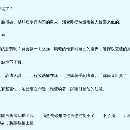
哪去了？
一臉胡碴、雙頰瘦削得內凹的男人，活像剛從垃圾堆被人撿回來似的。
不舍。
樣的愁苦呢？竟會讓一向堅強、剛毅的他躲回自己的世界，選擇以這樣的
一點也不了解。
……該遭天譴……」程牧磊癱在床上，揮舞著手亂嚷道。「你簡直出賣了
在有些害怕，她瑟縮在門邊，輕聲喚著，試圖引起他的注意。
還能再折磨我嗎？我……我會讓你知道你再也控制不了……不了我……」
起身，將頭往牆上撞。