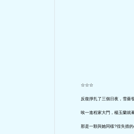
☆☆☆
反復掙扎了三個日夜，雪薔
唉一進程家大門，楊玉蘭就
那是一顆與她同樣?徨失措