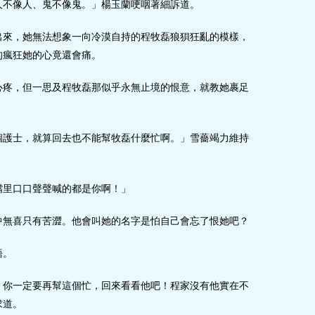
人不像人、鬼不像鬼。」楊玉蘭哽咽著細訴道。
出來，她無法想象一向冷漠自持的程牧磊狼狽狂亂的模樣，
的瘋狂她的心竟還會痛。
心疼，但一思及程牧磊那似乎永無止境的恨意，就教她裹足
個護士，就算回去也不能幫牧磊什麼忙啊。」雪薔竭力維持
嘴里口口聲聲喊的都是你啊！」
中無喜只有苦澀。他會叫她的名字是怕自己會忘了恨她吧？
語。
，你一定要再幫這個忙，回來看看他吧！程家沒有他實在不
求道。