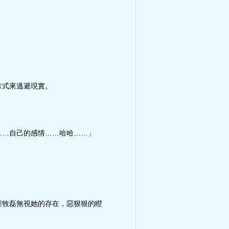
方式來逃避現實。
……自己的感情……哈哈……」
程牧磊無視她的存在，惡狠狠的瞪