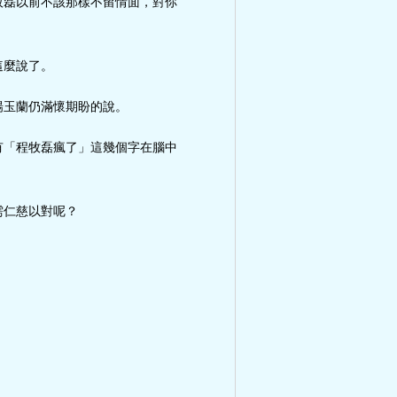
牧磊以前不該那樣不留情面，對你
這麼說了。
楊玉蘭仍滿懷期盼的說。
有「程牧磊瘋了」這幾個字在腦中
需仁慈以對呢？