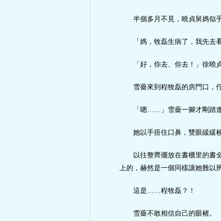
半個多月不見，曉貞舅媽似
「媽，牧磊生病了，我先去
「好，你去、你去！」徐曉
雪薔來到程牧磊的房門口，
「嗯……」雪薔一腳才剛踏
她以手捂住口鼻，雙眼緩緩
以往整齊擺放在書櫃里的書
上的，赫然是一個同樣讓她難以
這是……程牧磊？！
雪薔不敢相信自己的眼楮。