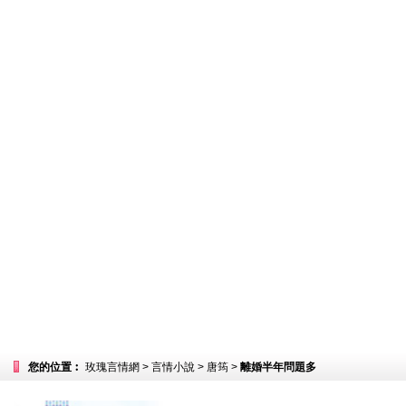
您的位置︰
玫瑰言情網
>
言情小說
>
唐筠
>
離婚半年問題多