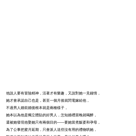
他說人要有冒險精神，活著才有樂趣，又說對她一見鐘情，
她才會承認自己也是，甚至一個月後就閃電嫁給他，
不過男人婚前婚後根本就是兩種樣子，
她本以為他是獨立體貼的好男人，怎知婚禮當晚就喝醉，
還被她發現他娶她只有兩個目的——要她當煮飯婆和孕母，
為了公事把蜜月延期，只會派人送些沒有用的禮物哄她，