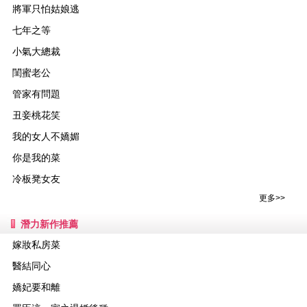
將軍只怕姑娘逃
七年之等
小氣大總裁
閨蜜老公
管家有問題
丑妾桃花笑
我的女人不嬌媚
你是我的菜
冷板凳女友
更多>>
潛力新作推薦
嫁妝私房菜
醫結同心
嬌妃要和離