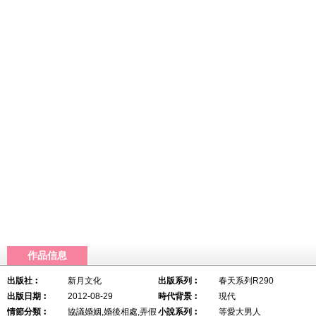
作品信息
出版社︰
新月文化
出版系列︰
春天系列R290
出版日期︰
2012-08-29
時代背景︰
現代
情節分類︰
協議婚姻,婚後相處,弄假
小說系列︰
等愛大男人