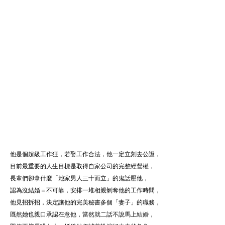
他是個超級工作狂，若娶工作合法，他一定立刻去公證，
目前最重要的人生目標是取得自家公司的完整經營權，
長輩們卻拿什麼「池家男人三十而立」的鬼話壓他，
認為沒結婚＝不可靠，安排一堆相親剝奪他的工作時間，
他見招拆招，決定讓他的完美秘書多個「妻子」的職務，
既然她也親口承認在意他，當然就二話不說馬上結婚，