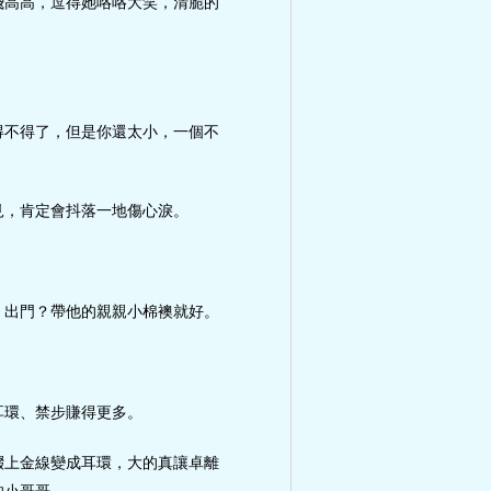
飛高高，逗得她咯咯大笑，清脆的
得不得了，但是你還太小，一個不
見，肯定會抖落一地傷心淚。
。出門？帶他的親親小棉襖就好。
耳環、禁步賺得更多。
綴上金線變成耳環，大的真讓卓離