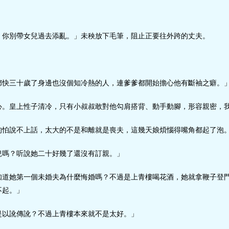
」
，你別帶女兒過去添亂。」未秧放下毛筆，阻止正要往外跨的丈夫。
都快三十歲了身邊也沒個知冷熱的人，連爹爹都開始擔心他有斷袖之癖。
心。皇上性子清冷，只有小叔叔敢對他勾肩搭背、動手動腳，形容親密，
的怕說不上話，太大的不是和離就是喪夫，這幾天娘煩惱得嘴角都起了泡
兒嗎？听說她二十好幾了還沒有訂親。」
知道她第一個未婚夫為什麼悔婚嗎？不過是上青樓喝花酒，她就拿鞭子登
不起。」
是以訛傳訛？不過上青樓本來就不是太好。」