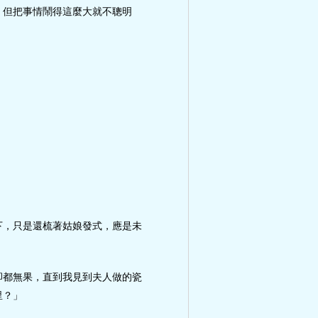
，但把事情鬧得這麼大就不聰明
下，只是還梳著姑娘發式，應是未
卻都無果，直到我見到夫人做的瓷
里？」