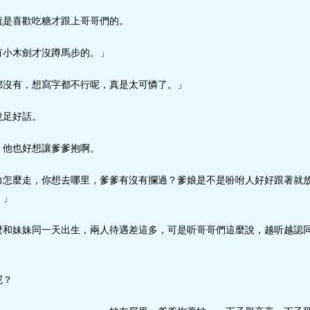
就是喜歡吃糖才跟上哥哥們的。
有小木劍才沒蹲馬步的。」
都沒有，想寫字都不行呢，真是太可憐了。」
說足好話。
」他也好想讓爹爹抱啊。
力怎麼走，你想去哪里，爹爹有沒有攔過？爹娘是不是吩咐人好好跟著就
！」
麼和妹妹同一天出生，兩人待遇差這多，可是听哥哥們這麼說，越听越認
呢？