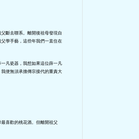
。
祖父斷去聯系。離開後祖母發現自
祖父學手藝，這些年我們一直住在
薛一凡瓷器，我想如果這位薛一凡
，我便無須承擔傳宗接代的重責大
母最喜歡的桃花酒。但離開祖父