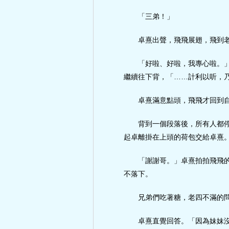
「三弟！」
卓熹出聲，飛飛展翅，飛到
「好啦、好啦，我專心啦。
繼續往下背，「……計利以听，
卓熹滿意點頭，飛飛才回到
背到一個段落後，所有人都
起卓離掛在上頭的荷包交給卓熹
「謝謝哥。」卓熹拍拍飛飛
不落下。
兄弟們吃著糖，老四不滿的
卓熹直覺回答。「因為妹妹