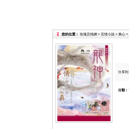
您的位置︰
玫瑰言情網
>
言情小說
>
典心
>
分享到
分類︰