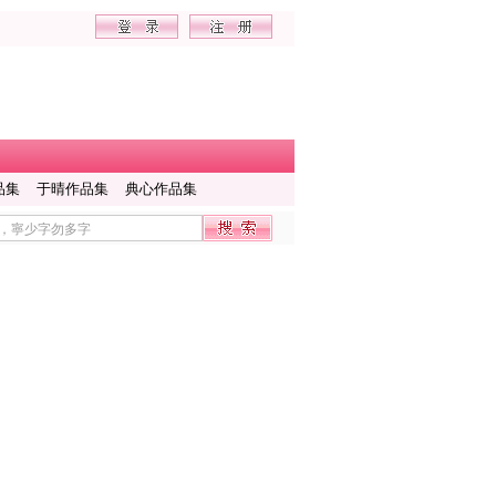
品集
于晴作品集
典心作品集