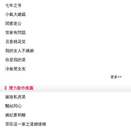
七年之等
小氣大總裁
閨蜜老公
管家有問題
丑妾桃花笑
我的女人不嬌媚
你是我的菜
冷板凳女友
更多>>
潛力新作推薦
嫁妝私房菜
醫結同心
嬌妃要和離
罪臣這一家之退婚後種