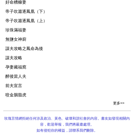
好命糟糠妻
帝子吹簫逐鳳凰（下）
帝子吹簫逐鳳凰（上）
珍珠滿福妻
無鹽女神廚
謀夫攻略之鳳命為後
謀夫攻略
孕妻藏福窩
醉後當人夫
前夫宣言
咬金胭脂虎
更多>>
玫瑰言情網拒絕任何涉及政治、黃色、破壞和諧社會的內容。書友如發現相關內
容，歡迎舉報，我們將嚴肅處理。
如有侵犯你的權益，請聯系我們刪除。