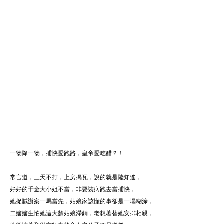
一物降一物，捕快愛跑路，皇帝愛吃醋？！
常言道，三天不打，上房揭瓦，說的就是陸知遙，
好好的千金大小姐不當，非要裝病跑去當捕快，
她捉賊辦案一馬當先，姑娘家該懂的事卻是一塌糊涂，
二嬸嬸生怕她這大齡姑娘滯銷，老想著替她安排相親，