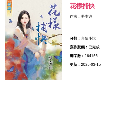
花樣捕快
作者︰
夢南迪
分類︰
言情小說
寫作狀態︰
已完成
總字數︰
164156
更新︰
2025-03-15