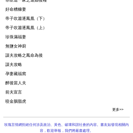
罪臣這一家之退婚後種
好命糟糠妻
帝子吹簫逐鳳凰（下）
帝子吹簫逐鳳凰（上）
珍珠滿福妻
無鹽女神廚
謀夫攻略之鳳命為後
謀夫攻略
孕妻藏福窩
醉後當人夫
前夫宣言
咬金胭脂虎
更多>>
玫瑰言情網拒絕任何涉及政治、黃色、破壞和諧社會的內容。書友如發現相關內
容，歡迎舉報，我們將嚴肅處理。