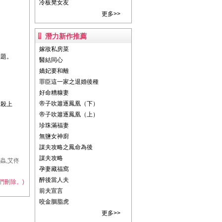
冷板凳女友
更多>>
潛力新作推薦
，
嫁妝私房菜
難題。
醫結同心
，
嬌妃要和離
，
罪臣這一家之退婚後種
好命糟糠妻
帝子吹簫逐鳳凰（下）
又殺上
帝子吹簫逐鳳凰（上）
珍珠滿福妻
無鹽女神廚
謀夫攻略之鳳命為後
謀夫攻略
蟲,艾佟
孕妻藏福窩
醉後當人夫
們刪除。)
前夫宣言
咬金胭脂虎
更多>>