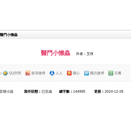
醫門小懶蟲
醫門小懶蟲
作者︰
艾佟
︰
QQ空間
新浪微博
人人
開心
騰訊微博
豆瓣
言情小說
寫作狀態︰
已完成
總字數︰
144995
更新︰
2024-12-28