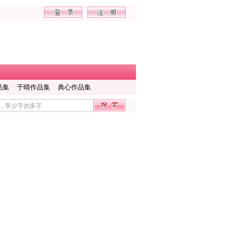
品集
于晴作品集
典心作品集