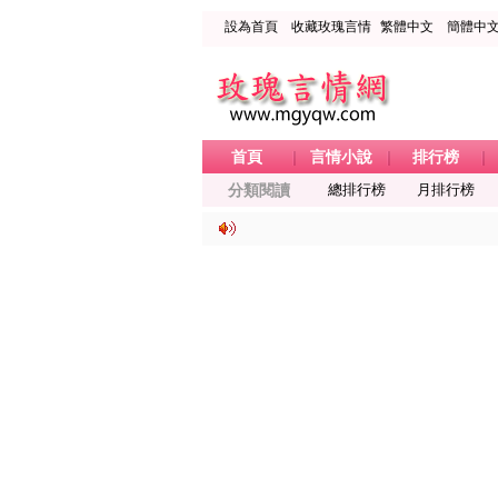
設為首頁
收藏玫瑰言情
繁體中文
簡體中
首頁
言情小說
排行榜
分類閱讀
總排行榜
月排行榜