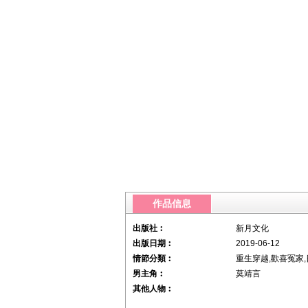
作品信息
出版社︰
新月文化
出版日期︰
2019-06-12
情節分類︰
重生穿越,歡喜冤家
男主角︰
莫靖言
其他人物︰