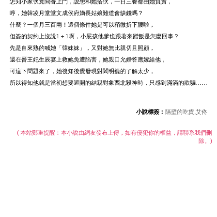
怎知小家伙竟聞香上門，說想和她搭伙，一日三餐都由她負責，
哼，她韓凌月堂堂文成侯府嫡長姑娘難道會缺錢嗎？
什麼？一個月三百兩！這個條件她是可以稍微折下腰啦，
但簽的契約上沒說1＋1啊，小屁孩他爹也跟著來蹭飯是怎麼回事？
先是自來熟的喊她「韓妹妹」，又對她無比親切且照顧，
還在晉王妃生辰宴上救她免遭陷害，她親口允婚答應嫁給他，
可這下問題來了，她後知後覺發現對閻明巍的了解太少，
所以得知他就是當初想要避開的結親對象西北殺神時，只感到滿滿的欺騙……
小說標簽︰
隔壁的吃貨,艾佟
( 本站鄭重提醒︰本小說由網友發布上傳，如有侵犯你的權益，請聯系我們刪
除。)