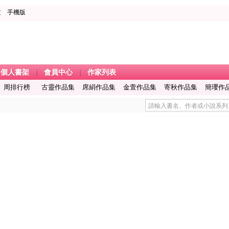
文
手機版
個人書架
會員中心
作家列表
周排行榜
古靈作品集
席絹作品集
金萱作品集
寄秋作品集
簡瓔作