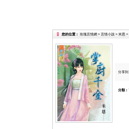
您的位置︰
玫瑰言情網
>
言情小說
>
米恩
>
分享到
分類︰