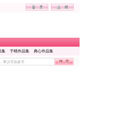
品集
于晴作品集
典心作品集