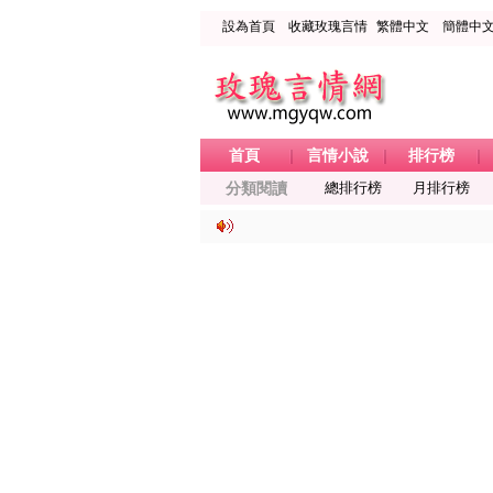
設為首頁
收藏玫瑰言情
繁體中文
簡體中
首頁
言情小說
排行榜
分類閱讀
總排行榜
月排行榜