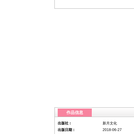
作品信息
出版社︰
新月文化
出版日期︰
2018-06-27