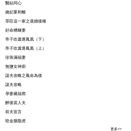
醫結同心
嬌妃要和離
罪臣這一家之退婚後種
好命糟糠妻
帝子吹簫逐鳳凰（下）
帝子吹簫逐鳳凰（上）
珍珠滿福妻
無鹽女神廚
謀夫攻略之鳳命為後
謀夫攻略
孕妻藏福窩
醉後當人夫
前夫宣言
咬金胭脂虎
更多>>