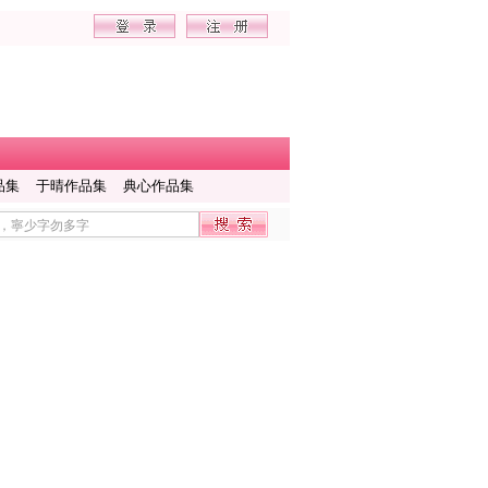
品集
于晴作品集
典心作品集