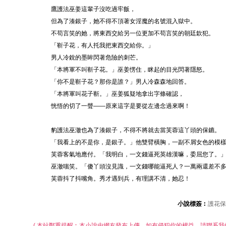
鷹護法巫姜這輩子沒吃過牢飯，
但為了湊銀子，她不得不頂著女淫魔的名號混入獄中。
不苟言笑的她，將東西交給另一位更加不苟言笑的朝廷欽犯。
「靳子花，有人托我把東西交給你。」
男人冷銳的墨眸閃著危險的刺芒。
「本將軍不叫靳子花。」巫姜愣住，眯起的目光閃著隱怒。
「你不是靳子花？那你是誰？」男人冷森森地回答。
「本將軍叫花子靳。」巫姜狐疑地拿出字條確認，
恍悟的切了一聲——原來這字是要從左邊念過來啊！
豹護法巫澈也為了湊銀子，不得不將就去當芙蓉這丫頭的保鑣。
「我看上的不是你，是銀子。」他雙臂橫胸，一副不屑女色的模
芙蓉客氣地應付。「我明白，一文錢逼死英雄漢嘛，委屈您了。
巫澈嗤笑。「傻丫頭沒見識，一文錢哪能逼死人？一萬兩還差不
芙蓉抖了抖嘴角。秀才遇到兵，有理講不清，她忍！
小說標簽︰
護花保
( 本站鄭重提醒︰本小說由網友發布上傳，如有侵犯你的權益，請聯系我