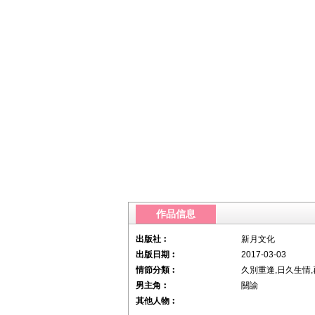
作品信息
出版社︰
新月文化
出版日期︰
2017-03-03
情節分類︰
久別重逢,日久生情
男主角︰
關諭
其他人物︰