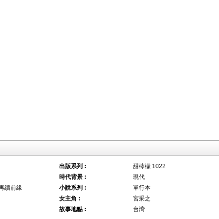
出版系列︰
甜檸檬 1022
時代背景︰
現代
,再續前緣
小說系列︰
單行本
女主角︰
宮采之
故事地點︰
台灣