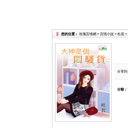
您的位置︰
玫瑰言情網
>
言情小說
>
杜若
>
分享到
分類︰