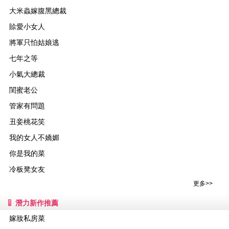
大米蟲嫁腹黑總裁
賒愛小女人
將軍只怕姑娘逃
七年之等
小氣大總裁
閨蜜老公
管家有問題
丑妾桃花笑
我的女人不嬌媚
你是我的菜
冷板凳女友
更多>>
潛力新作推薦
嫁妝私房菜