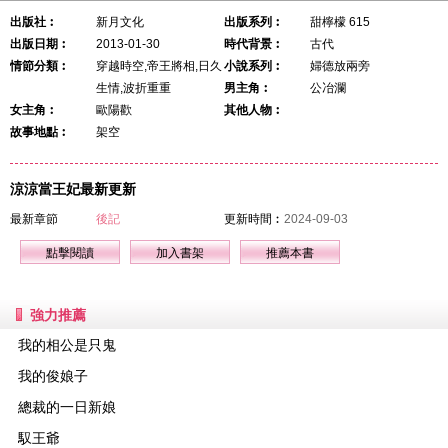
出版社︰
新月文化
出版系列︰
甜檸檬 615
出版日期︰
2013-01-30
時代背景︰
古代
情節分類︰
穿越時空,帝王將相,日久
小說系列︰
婦德放兩旁
生情,波折重重
男主角︰
公冶瀾
女主角︰
歐陽歡
其他人物︰
故事地點︰
架空
涼涼當王妃最新更新
最新章節
後記
更新時間︰
2024-09-03
點擊閱讀
加入書架
推薦本書
強力推薦
我的相公是只鬼
我的俊娘子
總裁的一日新娘
馭王爺