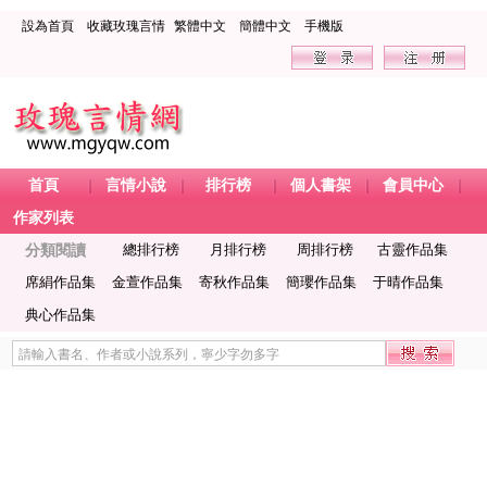
設為首頁
收藏玫瑰言情
繁體中文
簡體中文
手機版
首頁
言情小說
排行榜
個人書架
會員中心
作家列表
分類閱讀
總排行榜
月排行榜
周排行榜
古靈作品集
席絹作品集
金萱作品集
寄秋作品集
簡瓔作品集
于晴作品集
典心作品集