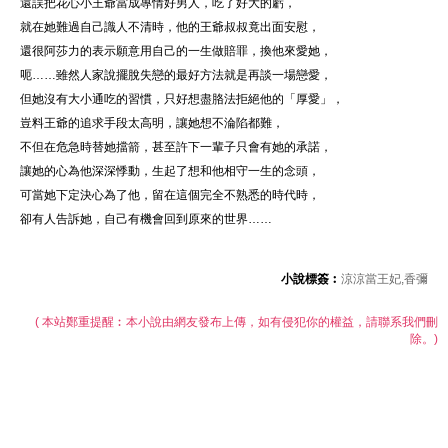
還誤把花心小王爺當成專情好男人，吃了好大的虧，
就在她難過自己識人不清時，他的王爺叔叔竟出面安慰，
還很阿莎力的表示願意用自己的一生做賠罪，換他來愛她，
呃……雖然人家說擺脫失戀的最好方法就是再談一場戀愛，
但她沒有大小通吃的習慣，只好想盡胳法拒絕他的「厚愛」，
豈料王爺的追求手段太高明，讓她想不淪陷都難，
不但在危急時替她擋箭，甚至許下一輩子只會有她的承諾，
讓她的心為他深深悸動，生起了想和他相守一生的念頭，
可當她下定決心為了他，留在這個完全不熟悉的時代時，
卻有人告訴她，自己有機會回到原來的世界……
小說標簽︰
涼涼當王妃,香彌
( 本站鄭重提醒︰本小說由網友發布上傳，如有侵犯你的權益，請聯系我們刪
除。)