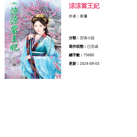
涼涼當王妃
作者︰
香彌
分類︰
言情小說
寫作狀態︰
已完成
總字數︰
75680
更新︰
2024-09-03