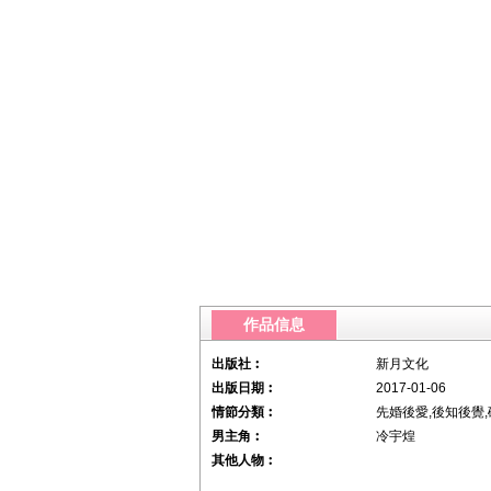
作品信息
出版社︰
新月文化
出版日期︰
2017-01-06
情節分類︰
先婚後愛,後知後覺
男主角︰
冷宇煌
其他人物︰