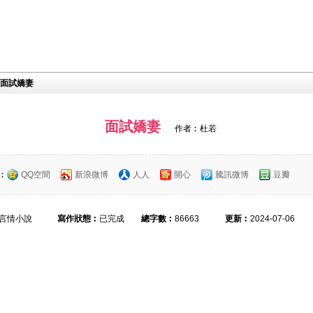
面試嬌妻
面試嬌妻
作者︰
杜若
︰
QQ空間
新浪微博
人人
開心
騰訊微博
豆瓣
言情小說
寫作狀態︰
已完成
總字數︰
86663
更新︰
2024-07-06