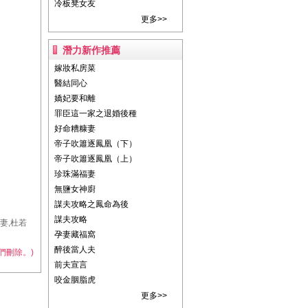
冷板凳女友
，
更多>>
，
，
潛力新作推薦
嫁妝私房菜
醫結同心
；
嬌妃要和離
罪臣這一家之退婚後種
好命糟糠妻
帝子吹簫逐鳳凰（下）
，
帝子吹簫逐鳳凰（上）
珍珠滿福妻
無鹽女神廚
謀夫攻略之鳳命為後
謀夫攻略
妻,杜若
孕妻藏福窩
醉後當人夫
們刪除。)
前夫宣言
咬金胭脂虎
更多>>