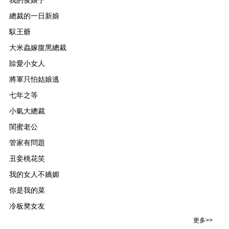
我的俊娘子
總裁的一日新娘
馭王爺
大米蟲嫁腹黑總裁
賒愛小女人
將軍只怕姑娘逃
七年之等
小氣大總裁
閨蜜老公
管家有問題
丑妾桃花笑
我的女人不嬌媚
你是我的菜
冷板凳女友
更多>>