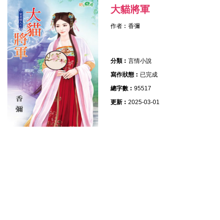
大貓將軍
作者︰
香彌
分類︰
言情小說
寫作狀態︰
已完成
總字數︰
95517
更新︰
2025-03-01