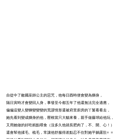
自從中了敵國巫師公主的惡咒，他每日酉時便會變為獅身，
隔日寅時才會變回人身，事發至今都五年了他還無法完全適應，
偏偏這變人變獅變變變的荒謬情形還被府里廚房的丫鬟看看去，
她先看到變成獅身的他，壓根當只大貓來養，親手做藤球給他玩，
又用她做的好吃糕點喂食（沒多久他就長肥肉了，不、開、心！）
還會幫他揉毛、梳毛，常讓他舒服得差點忍不住對她平躺露肚= =