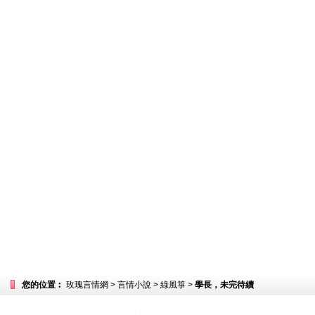
您的位置︰
玫瑰言情網
>
言情小說
>
綠風箏
>
學長，未完待續