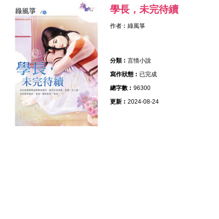
學長，未完待續
作者︰
綠風箏
分類︰
言情小說
寫作狀態︰
已完成
總字數︰
96300
更新︰
2024-08-24