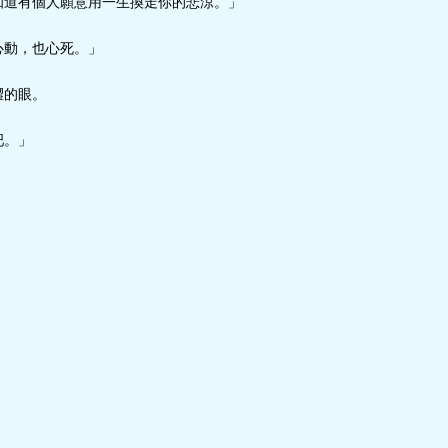
知道有個人願意用一生換走你的悲涼。」
心動，也心死。」
澀的眼。
吧。」