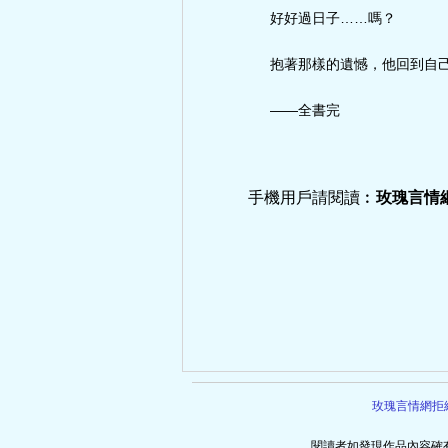
好好過日子……嗎？
抱著那樣的遺憾，他回到自
——全書完
手機用戶請閱讀︰
玫瑰言情
玫瑰言情網拒
閱讀者如發現作品內容確