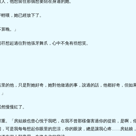
男人，他想留住那個想要陪在身邊的她。
荇輕嘆，她已經放下了。
不算晚。」
房荇想起過往對他張牙舞爪，心中不免有些想笑。
這里的他，只是對她好奇，她對他做過的事，說過的話，他都好奇，但如
。」
居然慢慢紅了。
鄭重。「房姑娘也曾心悅于我吧，在我不曾那樣傷害過你的從前，是啊，
切，可是我每每想起你眼里的悲涼，你的眼淚，總是讓我心疼……房姑娘