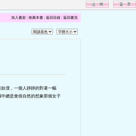
加入書架
|
推薦本書
|
返回目錄
|
返回書頁
有奴僕，一個人靜靜的對著一幅
腦中總是會很自然的想象那個女子