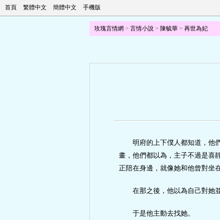
首頁
繁體中文
簡體中文
手機版
玫瑰言情網
>
言情小說
>
陳毓華
>
再世為妃
明府的上下僕人都知道，他
畫，他們都以為，主子不過是喜
正陪在身邊，就像她和他曾對坐
在那之後，他以為自己對她
于是他主動去找她。