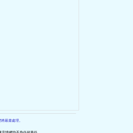
們將嚴肅處理。
瑰言情網均不負任何責任。