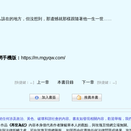
己該在的地方，但沒想到，那遺憾就那樣跟隨著他一生一世……
網手機版︰
https://m.mgyqw.com/
上一章
本書目錄
下一章
[快捷鍵︰←]
[快捷鍵︰→]
加入書簽
推薦本書
絕任何涉及政治、黃色、破壞和諧社會的內容。書友如發現相關內容，歡迎舉報，我
作品
《
再世為妃
》
內容本身僅代表作者
陳毓華
本人的觀點，與玫瑰言情網立場無關。
有與法律抵觸之處，可向玫瑰言情網舉報。 如因而由此導致任何法律問題或後果，玫