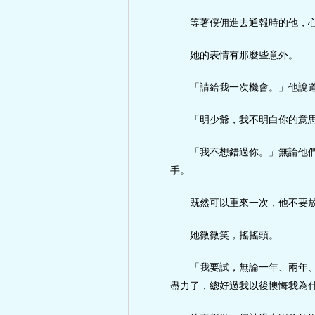
等著僕佣進去通報時的他，
她的表情有那麼些意外。
「請給我一次機會。」他說
「明少爺，我不明白你的意
「我不想錯過你。」無論他
手。
既然可以重來一次，他不要
她微微笑，搖搖頭。
「我要試，無論一年、兩年
盡力了，總好過我以後懊悔我為