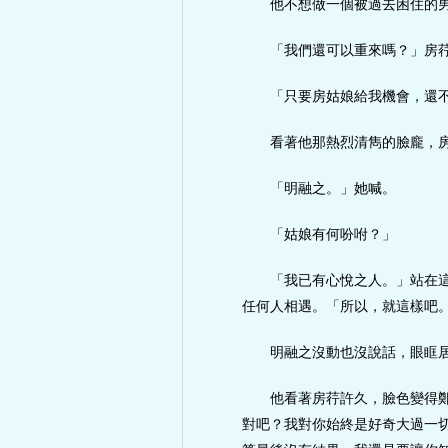
他不想做一個被過去困住的
「我們還可以重來嗎？」房
「只要房姑娘給我機會，還
看著他那熱烈清雋的臉龐，
「明融之。」她喊。
「姑娘有何吩咐？」
「我已有心悅之人。」站在
任何人相遇。「所以，就這樣吧
明融之沒動也沒說話，眼眶
他看著房荇許久，臉色變得
對吧？我對你始終是好奇大過一