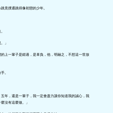
心跳竟撲通跳得像初戀的少年。
道。
思。」
們的上一輩子是錯過，是辜負，他，明融之，不想這一世放
放手。
、五年，還是一輩子，我一定會盡力讓你知道我的誠心，我
什麼沒有這麼做。」