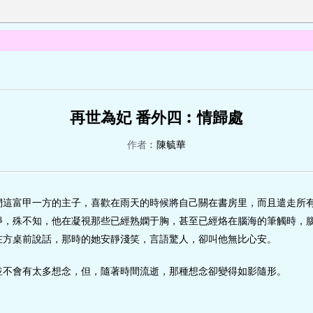
再世為妃 番外四︰情歸處
作者︰
陳毓華
們這富甲一方的主子，喜歡在雨天的時候將自己關在書房里，而且遣走所
靜，殊不知，他在凝視那些已經熟嫻于胸，甚至已經烙在腦海的筆觸時，
在方桌前說話，那時的她安靜淺笑，言語驚人，卻叫他無比心安。
並不會有太多想念，但，隨著時間流逝，那種想念卻變得如影隨形。