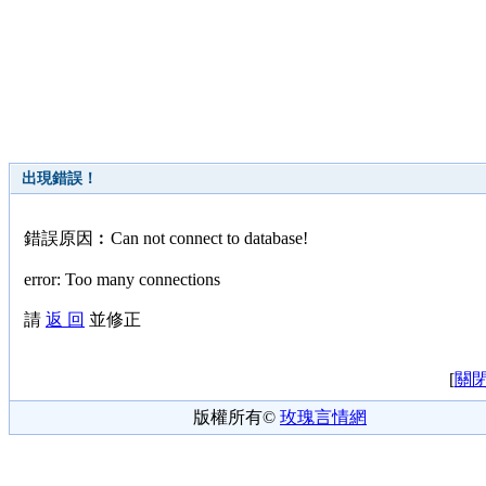
出現錯誤！
錯誤原因︰Can not connect to database!
error: Too many connections
請
返 回
並修正
[
關
版權所有©
玫瑰言情網