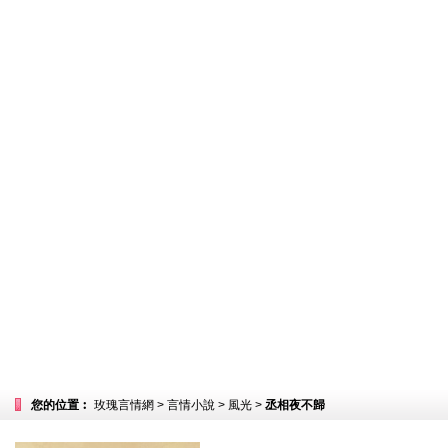
您的位置︰
玫瑰言情網
>
言情小說
>
風光
>
丞相夜不歸