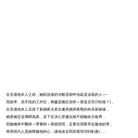
在見過他本人之前，她听說過的冷酷丞相申伯延是這樣的人──
高效率、高手段的工作狂，興趣是瘋狂加班＋督促百官(S性格？)，
在見過他本人且當了新婚夜夫君在書房挑燈夜戰的杯具新娘後，
她更確定這傳聞為真，並下定決心穿越女絕不能輸給古板男，
想她擁有中醫師＋營養師＋廚師證照，定要先用夜宵征服他的胃，
再用現代人思維降服他的心，讓他改在閨房展現S性格(羞)……