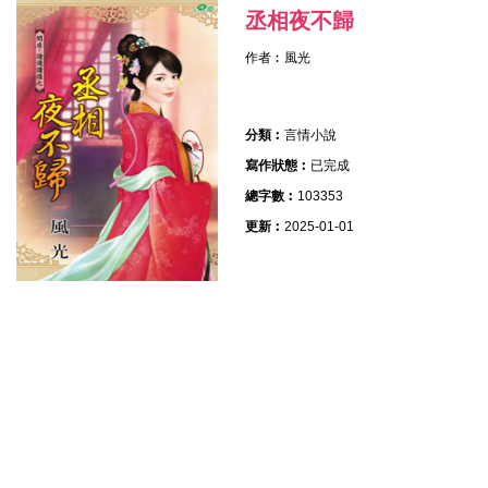
丞相夜不歸
作者︰
風光
分類︰
言情小說
寫作狀態︰
已完成
總字數︰
103353
更新︰
2025-01-01