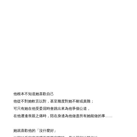
他根本不知道她喜歡自己
他從不對她軟言以對，甚至幾度對她不耐或責難；
可只有她在他受委屈時會跳出來為他爭個公道，
在他遭逢喪親之痛時，陪在身邊為他做盡所有她能做的事……
她就喜歡他的「沒什麼好」