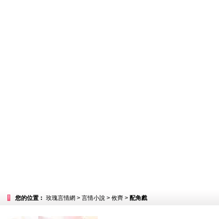
您的位置︰
玫瑰言情網
>
言情小說
>
攸齊
>
配角戲