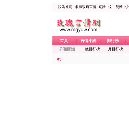
設為首頁
收藏玫瑰言情
繁體中文
簡體中
首頁
言情小說
排行榜
分類閱讀
總排行榜
月排行榜