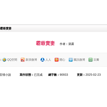
霸爺賣妻
霸爺賣妻
作者︰
湛露
︰
QQ空間
新浪微博
人人
開心
騰訊微博
豆瓣
言情小說
寫作狀態︰
已完成
總字數︰
90933
更新︰
2025-02-23