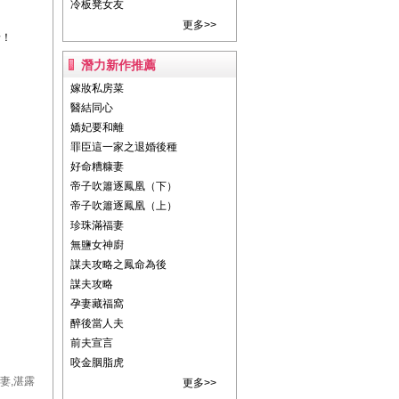
冷板凳女友
更多>>
呀！
潛力新作推薦
嫁妝私房菜
醫結同心
嬌妃要和離
罪臣這一家之退婚後種
，
好命糟糠妻
帝子吹簫逐鳳凰（下）
帝子吹簫逐鳳凰（上）
珍珠滿福妻
無鹽女神廚
謀夫攻略之鳳命為後
謀夫攻略
孕妻藏福窩
醉後當人夫
前夫宣言
咬金胭脂虎
妻,湛露
更多>>