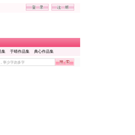
品集
于晴作品集
典心作品集