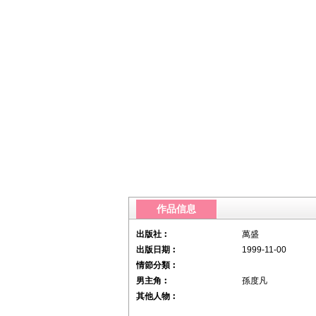
作品信息
出版社︰
萬盛
出版日期︰
1999-11-00
情節分類︰
男主角︰
孫度凡
其他人物︰