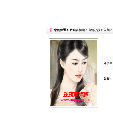
您的位置︰
玫瑰言情網
>
言情小說
>
朱顏
>
分享到
分類︰