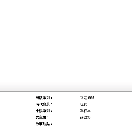
出版系列︰
豆蔻 885
時代背景︰
現代
小說系列︰
單行本
女主角︰
薛盈洛
故事地點︰