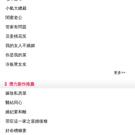
小氣大總裁
閨蜜老公
管家有問題
丑妾桃花笑
我的女人不嬌媚
你是我的菜
冷板凳女友
更多>>
潛力新作推薦
嫁妝私房菜
醫結同心
嬌妃要和離
罪臣這一家之退婚後種
好命糟糠妻