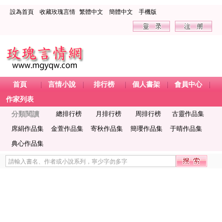
設為首頁
收藏玫瑰言情
繁體中文
簡體中文
手機版
首頁
言情小說
排行榜
個人書架
會員中心
作家列表
分類閱讀
總排行榜
月排行榜
周排行榜
古靈作品集
席絹作品集
金萱作品集
寄秋作品集
簡瓔作品集
于晴作品集
典心作品集