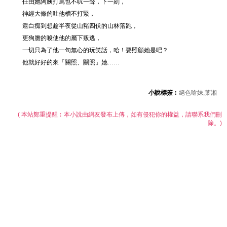
任由她阿姨打罵也不吭一聲，下一刻，
神經大條的吐他槽不打緊，
還白痴到想趁半夜從山豬四伏的山林落跑，
更狗膽的唆使他的屬下叛逃，
一切只為了他一句無心的玩笑話，哈！要照顧她是吧？
他就好好的來「關照、關照」她……
小說標簽︰
絕色嗆妹,葉湘
( 本站鄭重提醒︰本小說由網友發布上傳，如有侵犯你的權益，請聯系我們刪
除。)