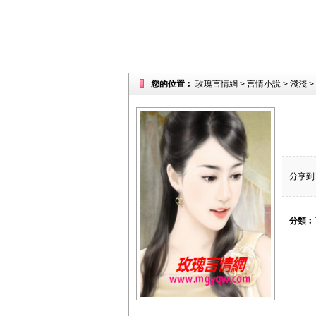
您的位置︰
玫瑰言情網
>
言情小說
>
淺淺
>
分享到
分類︰