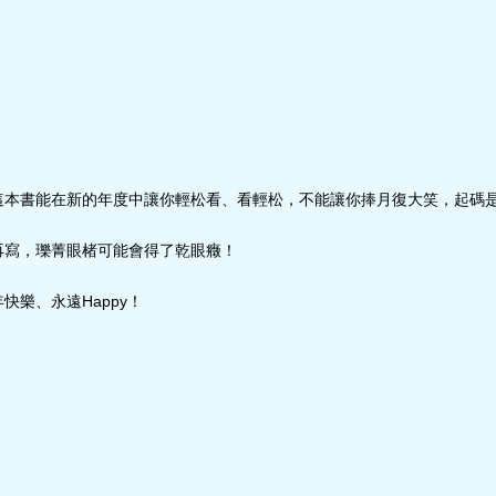
這本書能在新的年度中讓你輕松看、看輕松，不能讓你捧月復大笑，起碼
再寫，瓅菁眼楮可能會得了乾眼癥！
快樂、永遠Happy！