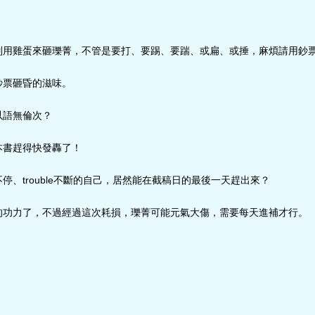
別用雞蛋來砸瓅菁，不管是要打、要踢、要踹、或扁、或捶，麻煩請用鈔
鈔票砸昏的滋味。
以語無倫次？
本書趕得快發轟了！
停、trouble不斷的自己，居然能在截稿日的最後一天趕出來？
的功力了，不過經過這次耗損，瓅菁可能元氣大傷，需要每天進補才行。