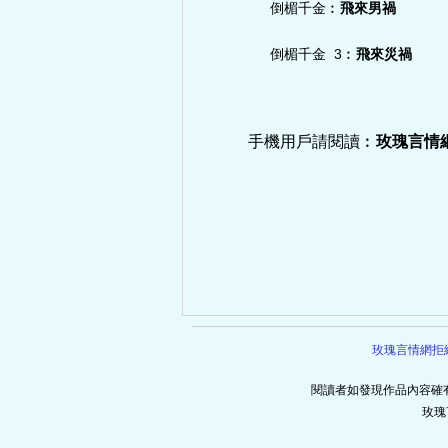
倒楣千金︰
飛來男禍
倒楣千金 3︰
飛來災禍
手機用戶請閱讀︰
玫瑰言情
玫瑰言情網拒
閱讀者如發現作品內容確
玫瑰