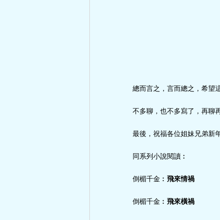
總而言之，言而總之，希望
不多聊，也不多寫了，再聊
最後，祝福各位姐妹兄弟新年
同系列小說閱讀︰
倒楣千金︰
飛來情禍
倒楣千金︰
飛來橫禍