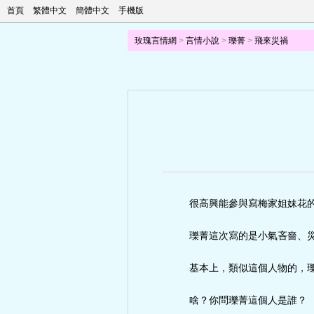
首頁
繁體中文
簡體中文
手機版
玫瑰言情網
>
言情小說
>
瓅菁
>
飛來災禍
很高興能參與寫梅家姐妹花
瓅菁這次寫的是小氣吝嗇、
基本上，類似這個人物的，
啥？你問瓅菁這個人是誰？