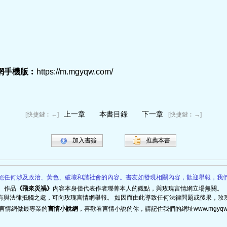
網手機版︰
https://m.mgyqw.com/
上一章
本書目錄
下一章
[快捷鍵︰←]
[快捷鍵︰→]
加入書簽
推薦本書
絕任何涉及政治、黃色、破壞和諧社會的內容。書友如發現相關內容，歡迎舉報，我
作品
《
飛來災禍
》
內容本身僅代表作者
瓅菁
本人的觀點，與玫瑰言情網立場無關。
有與法律抵觸之處，可向玫瑰言情網舉報。 如因而由此導致任何法律問題或後果，玫
言情網做最專業的
言情小說網
，喜歡看言情小說的你，請記住我們的網址www.mgyqw.