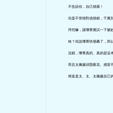
不告訴你，自己猜羅！
但是不管猜對或猜錯，千萬
拜托嘛，讓瓅菁嘗試一下被
啥？你說瓅菁快發轟了，所
沒錯，瓅菁真的、真的趕這
而且太佩服頭昏眼花、感冒不
簡直是太、太、太佩服自己