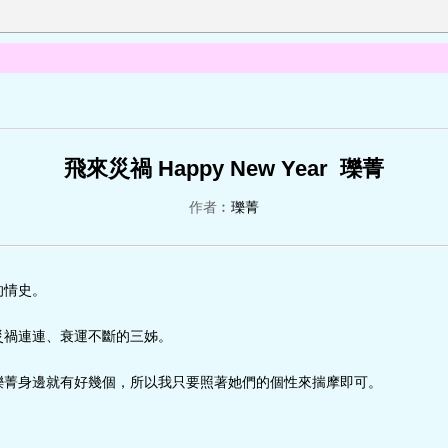
飛來災禍 Happy New Year 瓅菁
作者︰
瓅菁
的情史。
災禍連連、衰運不斷的三姊。
瓅菁身邊就有好幾個，所以我只要照著她們的個性來揣摩即可。