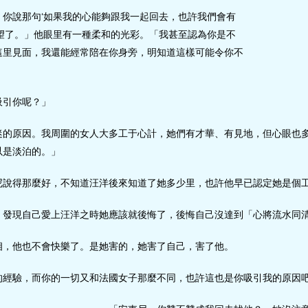
，你說那句‘如果我的心能夠跟我一起回去，也許我們會有
望了。」他眼里有一種柔和的光彩。「我甚至認為你是不
這里見面，我還能經常陪在你身旁，明知道這樣可能令你不
吸引你呢？」
迷的原因。我周圍的女人大多工于心計，她們有才華、有見地，但心眼也
以是淡泊的。」
尼說得那麼好，不知道汪洋後來知道了她多少里，也許他早已認定她是個
。發現自己愛上汪洋之時她應該就後悔了，後悔自己沒達到「心將流水同
相，他也不會快樂了。是她害的，她害了自己，害了他。
的經驗，而你的一切又和法國女子那麼不同，也許這也是你吸引我的原因