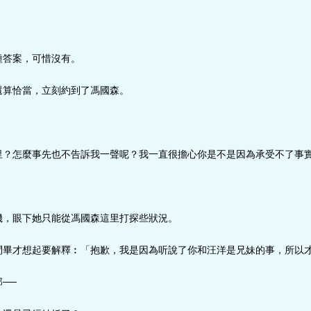
種答案，可惜沒有。
還算恰當，立刻約到了馮國森。
里？怎麼事先也不告訴我一聲呢？我一直很擔心你是不是因為承受不了事實
」
機，眼下她只能從馮國森這里打探些狀況。
問畢才想起要解釋︰「抱歉，我是因為听說了你和汪洋是兄妹的事，所以
──