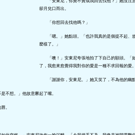
「安東尼，你贊不贊成我回去找他？」她沒注
卻月兌口而出。
「你想回去找他嗎？」
「嗯。」她點頭。「也許我真的是個提不起、
麼樣了。」
「噢！」安東尼夸張地拍了下自己的額頭。「
了，我愈來愈覺得我對你的愛是一種不求回報的愛
「謝謝你，安東尼。」她又笑了，不為他的幽
不是不想。」他故意噘起了嘴。
的唇。