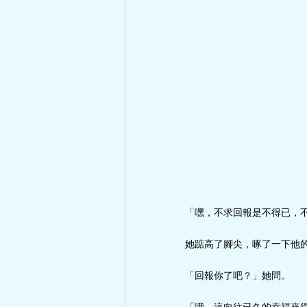
「嘿，不求回報是不得已，
她踮高了腳尖，啄了一下他
「回報你了吧？」她問。