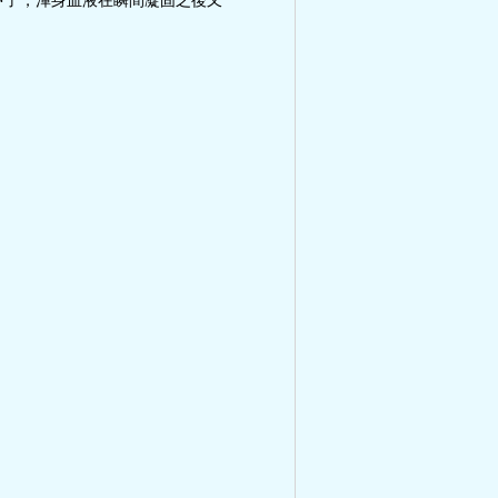
中了，渾身血液在瞬間凝固之後又