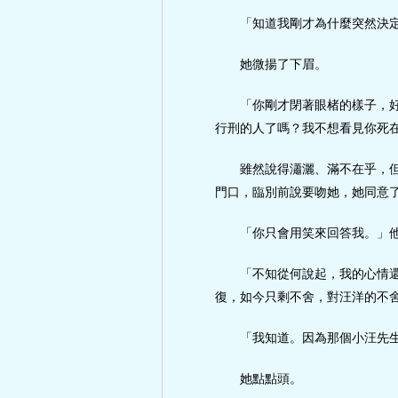
「知道我剛才為什麼突然決
她微揚了下眉。
「你剛才閉著眼楮的樣子，
行刑的人了嗎？我不想看見你死
雖然說得瀟灑、滿不在乎，
門口，臨別前說要吻她，她同意
「你只會用笑來回答我。」
「不知從何說起，我的心情
復，如今只剩不舍，對汪洋的不
「我知道。因為那個小汪先
她點點頭。