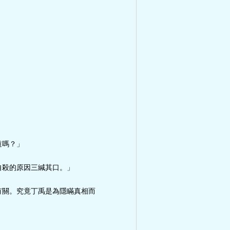
道嗎？」
自殺的原因三緘其口。」
有關。究竟丁禹是為隱瞞真相而