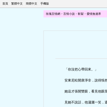
首頁
繁體中文
簡體中文
手機版
玫瑰言情網
>
言情小說
>
靳絜
>
愛情無邊界
「你沒把心帶回來。」
安東尼松開唐淨非，說得悵
她這才張開雙眼，看見他眼
見她不說話，他瀟灑一笑，