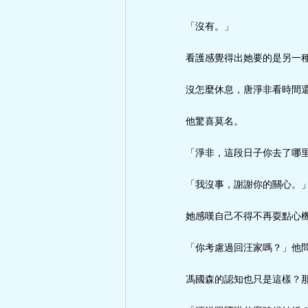
「沒有。」
看護感覺得出她要的是另一
沒怎麼休息，唐淨非看時間
他驚喜莫名。
「淨非，這段日子你去了哪
「我沒事，謝謝你的關心。
她感嘆自己不得不再耍點心
「你考慮過回汪家嗎？」他
馮國森的認知也只是這樣？那