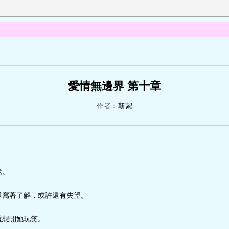
愛情無邊界 第十章
作者︰
靳絜
然。
里寫著了解，或許還有失望。
還想開她玩笑。