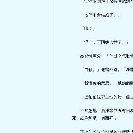
「汪洋跟國琳什麼時候結婚
「他們不會結婚了。」
「哦？」
「淨非，丁阿姨去世了。」
她驚愕萬分！「什麼？怎麼會
「自殺。」他黯然道。「淨
「我懂你的意思。」她點個
「汪伯伯說都是他的錯，但
不知怎地，唐淨非並沒有因
死，或為坦承一切而死？
丁禹的死只怕也是她間接造