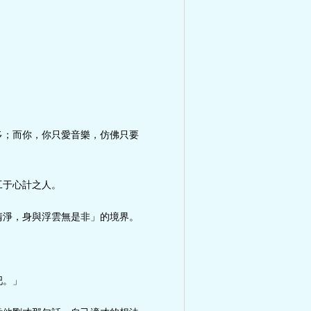
多；而你，你只愛音樂，仿佛只要
工于心計之人。
清淨，身與浮雲無是非」的境界。
吧。」