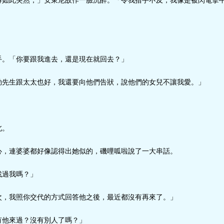
得如此突然，」安東尼故作一臉沉醉。「令我措手不及，我像是被閃電擊
手。「你要跟我進去，還是現在就回去？」
勒先生跟太太也好，我還要向他們告狀，說他們的女兒不讓我愛。」
北。
心，連婆婆都好像認得出她似的，磯哩呱啦說了一大串話。
找過我嗎？」
次，我照你交代的方式回答他之後，最近都沒有再來了。」
有他來過？沒有別人了嗎？」