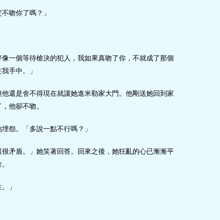
定不吻你了嗎？」
好像一個等待槍決的犯人，我如果真吻了你，不就成了那個
在我手中。」
但他還是舍不得現在就讓她進米勒家大門。他剛送她回到家
了，他卻不吻。
他埋怨。「多說一點不行嗎？」
還很矛盾。」她笑著回答。回來之後，她狂亂的心已漸漸平
舍。
生。」