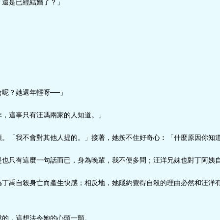
？還是已經結婚了？」
呢？她還年輕呀──」
非，這事只有汪馮兩家的人知道。」
頭。「我不會對其他人提的。」接著，她按不住好奇心︰「什麼原因你知
是也只有這麼一句話而已，身為晚輩，我不便多問；汪洋兄妹也對丁阿姨
為丁禹自殺身亡而產生快感；相反地，她隱約覺得自殺的理由必然和汪洋
成的，這想法令她的心頭一顫。