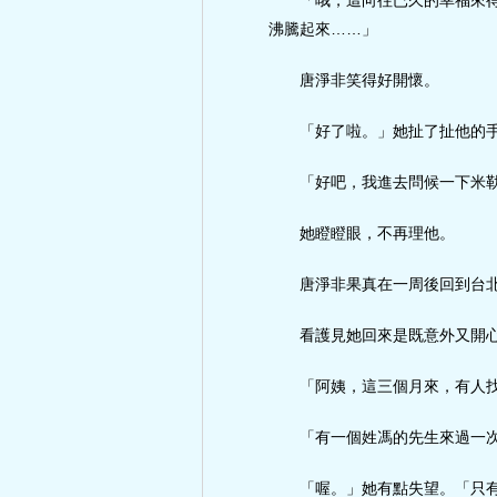
「哦，這向往已久的幸福來
沸騰起來……」
唐淨非笑得好開懷。
「好了啦。」她扯了扯他的
「好吧，我進去問候一下米
她瞪瞪眼，不再理他。
唐淨非果真在一周後回到台
看護見她回來是既意外又開
「阿姨，這三個月來，有人
「有一個姓馮的先生來過一
「喔。」她有點失望。「只