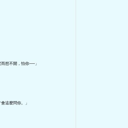
而想不開，怕你──」
才會這麼問你。」