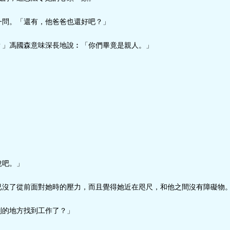
一問。「還有，他爸爸也還好吧？」
？」馮國森意味深長地說︰「你們畢竟是親人。」
說吧。」
已沒了從前面對她時的壓力，而且覺得她近在咫尺，和他之間沒有障礙物
別的地方找到工作了？」