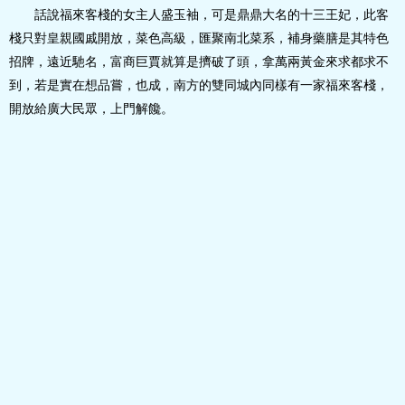
話說福來客棧的女主人盛玉袖，可是鼎鼎大名的十三王妃，此客
棧只對皇親國戚開放，菜色高級，匯聚南北菜系，補身藥膳是其特色
招牌，遠近馳名，富商巨賈就算是擠破了頭，拿萬兩黃金來求都求不
到，若是實在想品嘗，也成，南方的雙同城內同樣有一家福來客棧，
開放給廣大民眾，上門解饞。