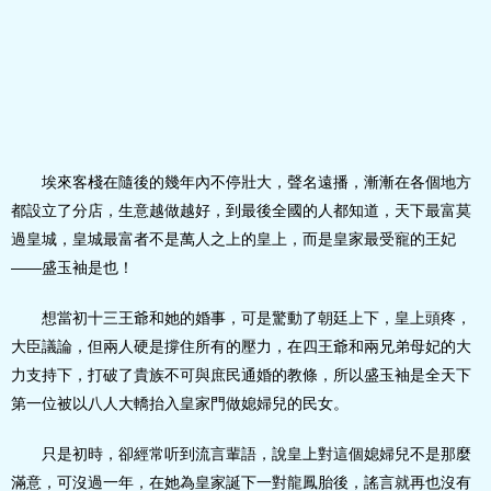
埃來客棧在隨後的幾年內不停壯大，聲名遠播，漸漸在各個地方
都設立了分店，生意越做越好，到最後全國的人都知道，天下最富莫
過皇城，皇城最富者不是萬人之上的皇上，而是皇家最受寵的王妃
——盛玉袖是也！
想當初十三王爺和她的婚事，可是驚動了朝廷上下，皇上頭疼，
大臣議論，但兩人硬是撐住所有的壓力，在四王爺和兩兄弟母妃的大
力支持下，打破了貴族不可與庶民通婚的教條，所以盛玉袖是全天下
第一位被以八人大轎抬入皇家門做媳婦兒的民女。
只是初時，卻經常听到流言輩語，說皇上對這個媳婦兒不是那麼
滿意，可沒過一年，在她為皇家誕下一對龍鳳胎後，謠言就再也沒有