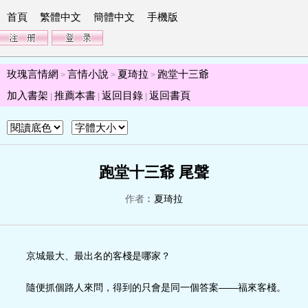
首頁
繁體中文
簡體中文
手機版
玫瑰言情網
言情小說
夏琦拉
跑堂十三爺
>
>
>
加入書架
推薦本書
返回目錄
返回書頁
|
|
|
跑堂十三爺 尾聲
作者︰
夏琦拉
京城最大、最出名的客棧是哪家？
隨便抓個路人來問，得到的只會是同一個答案——福來客棧。