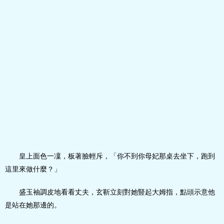
皇上面色一凜，板著臉輕斥，「你不到你母妃那桌去坐下，跑到
這里來做什麼？」
盛玉袖調皮地看看丈夫，玄靳立刻對她豎起大姆指，點頭示意他
是站在她那邊的。