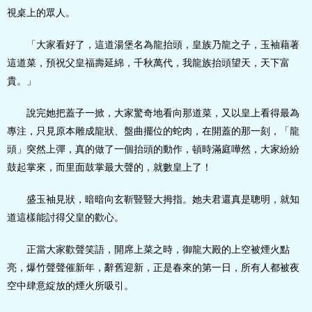
視桌上的眾人。
「大家看好了，這道湯堡名為龍抬頭，皇族乃龍之子，玉袖藉著
這道菜，預祝父皇福壽延綿，千秋萬代，我龍族抬頭望天，天下富
貴。」
說完她把蓋子一掀，大家驚奇地看向那道菜，又以皇上看得最為
專注，只見原本雕成龍狀、盤曲擺位的蛇肉，在開蓋的那一刻，「龍
頭」突然上彈，真的做了一個抬頭的動作，頓時滿庭嘩然，大家紛紛
鼓起掌來，而里面鼓掌最大聲的，就數皇上了！
盛玉袖見狀，暗暗向玄靳豎豎大拇指。她夫君還真是聰明，就知
道這樣能討得父皇的歡心。
正當大家歡聲笑語，開席上菜之時，御龍大殿的上空被煙火點
亮，爆竹聲聲催新年，辭舊迎新，正是春來的第一日，所有人都被夜
空中肆意綻放的煙火所吸引。