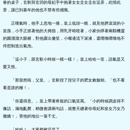
眷的桌子，玄靳與玄玥的母妃手中抱著女女圭女圭在逗弄，此情此
景，讓已到暮年的他也不禁有些感慨。
正嘆氣時，他手上忽地一痛，皇上低頭一瞧，就見他胖滾滾的小
皇孫，小手正抓著他的大拇指，用乳牙啃咬著，小家伙睜著兩顆機靈
的圓溜溜大眼楮，對他露出傻笑，小嘴邊流下涎液，還噗嚕噗嚕地不
停想制造出氣泡。
「這小子，跟玄靳小時候一模一樣！」皇上哈哈一笑，語氣是又
愛又恨。
「那當然啦，父皇。」玄靳捏了捏兒子的肥女敕臉頰。「也不看
看是誰的種！」
「你還得意。」皇上帶著疼寵的口氣笑罵。「小的時候調皮得不
像話，滿地亂爬，稍微會講兩句話，就整天纏著你母妃和皇女乃女乃
撒嬌！」害他的地位一落千丈。
「哈哈！」大家都被逗笑了。