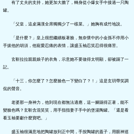
有了丈夫的支持，她更加大膽了，轉身從小爆女手中接過一只陶
罐。
「父皇，這桌滿漢全席獨獨少了一樣菜。」她胸有成竹地說。
「是什麼？」皇上很想繼續板著臉，無奈懷中的小金孫不停用小
手拔他的胡須，他寵愛忍痛的表情，讓盛玉袖忍笑忍得很痛苦。
玄靳拉拉親親娘子的衣角，示意她不要做得太明顯，卻被踢了一
記。
「十三，你怎麼了？怎麼臉色一下變白了？！」這是玄玥帶笑調
侃的聲音。
老婆那一身神力，他到現在都無法適應，這一腳踢得正著，能不
變臉色嗎？玄靳含混笑笑，用手指指妻子手中的堡湯陶罐。「還是看
看玉袖要獻什麼寶吧。」
盛玉袖很滿意地把陶罐放到正中間，手按陶罐的蓋子，用眼神巡