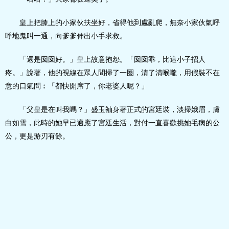
皇上把膝上的小家伙扶坐好，省得他到處亂爬，無奈小家伙氣呼
呼地鬼叫一通，向爹爹伸出小手求救。
「還是囡囡好。」皇上故意抱怨。「囡囡乖，比這小子招人
疼。」說著，他的視線在眾人間掃了一圈，清了清喉嚨，用假裝不在
意的口氣問︰「都快開席了，你老婆人呢？」
「父皇是在叫我嗎？」盛玉袖身著正式的宮廷裝，淡掃娥眉，膚
白如雪，此時的她早已適應了宮廷生活，對付一直喜歡挑她毛病的公
公，更是游刃有餘。