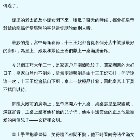
傳過了。
爆里的老太監及小爆女閑下來，嗑瓜子聊天的時候，都會把皇帝
爺爺給龍孫們當馬騎的事兒當笑話說給別人听。
最妙的是，宮中每逢春節，十三王妃都會從各個分店中調派最好
的廚師，為皇上、娘娘和眾位王爺們獻上一桌滿漢全席。
今兒個正巧大年三十，是家家戶戶圍爐吃餃子、闔家團圓的大好
日子，皇家自然也不例外，雖然廚師照例是由十三王妃安排，但听說
這一次，十三王妃會親自下廚，奉上一款極品佳肴，因此皇宮上下莫
不拭目以待。
御龍大殿前的廣場上，皇帝席開六十六桌，桌桌盡是皇親國戚，
滿庭富貴，主桌上坐著他和他的兒子們，他兩手邊安坐的正是他最寵
愛的兩個兒子——玄靳和玄玥。
皇上手里抱著皇孫，笑得嘴巴都闔不攏，他不時看向旁邊坐滿女