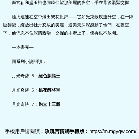
而玄靳和盛玉袖也同時仰望那美麗的夜空，手在背後緊緊交握。
煙火連連在空中爆出繁花似錦——它如光束般疾速升空，在一陣
巨響後，綻放出牡丹怒放的美麗，這美景深深感動了他們，在夜空
下，他們忍不住深情親吻，交握的手牽上了，便再也不放開。
—本書完—
同系列小說閱讀︰
月光奇跡 5︰
絕色胭脂王
月光奇跡 6︰
桃花醉將軍
月光奇跡 7︰
跑堂十三爺
手機用戶請閱讀︰
玫瑰言情網手機版︰
https://m.mgyqw.com/