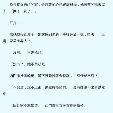
愈是接近自己的家，金時蘿的心也跟著飛揚，她興奮的指著屋
子，「到了，到了。」
可是……
當她愈接近屋子，她愈感到詭異，手往旁邊一抓，喚著︰「王
媽，家里有客人？」
「沒有。」王媽搖頭。
「沒有？」她不禁起疑。
西門澈推著輪椅，彎下腰緊挨著金時蘿，「有什麼不對？」
「不知道，說不上來，總覺得怪怪的。」金時蘿說不出所以然
來。
「回到家不就知道。」西門澈挺直著背推著輪椅。