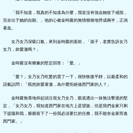
「我不知道，我真的不知道為什麼，我並沒有強迫她收下戒指，
完全出于她的自願。」他的心被金時蘿的無情狠狠地劈成兩半，正淌
著血。
女乃女乃深吸口氣，來到金時蘿的面前，「孩子，老實告訴女乃
女乃，妳愛澈嗎？」
金時蘿沒有猶豫的堅定回答︰「愛。」
「愛？」女乃女乃吃驚的震了一下，很快恢復平靜，以最柔和的
語氣詰問︰「既然妳愛著澈，為什麼拒絕做西門家的人？」
金時蘿無畏地仰起頭注視女乃女乃，眼底透出一抹無法擊退的堅
定，「女乃女乃，我知道西門家在地方上是望族，但是我們金家只剩
下提陽和我，爺爺留下了一份我必須要扛的任務，我不能舍金家而進
西門家。」