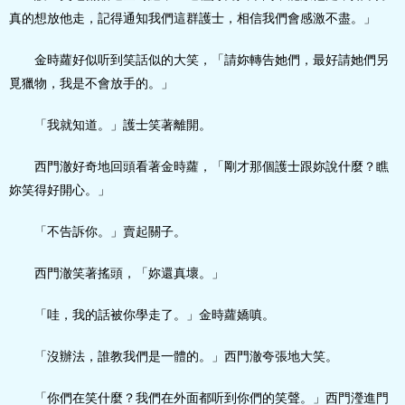
真的想放他走，記得通知我們這群護士，相信我們會感激不盡。」
金時蘿好似听到笑話似的大笑，「請妳轉告她們，最好請她們另
覓獵物，我是不會放手的。」
「我就知道。」護士笑著離開。
西門澈好奇地回頭看著金時蘿，「剛才那個護士跟妳說什麼？瞧
妳笑得好開心。」
「不告訴你。」賣起關子。
西門澈笑著搖頭，「妳還真壞。」
「哇，我的話被你學走了。」金時蘿嬌嗔。
「沒辦法，誰教我們是一體的。」西門澈夸張地大笑。
「你們在笑什麼？我們在外面都听到你們的笑聲。」西門瀅進門