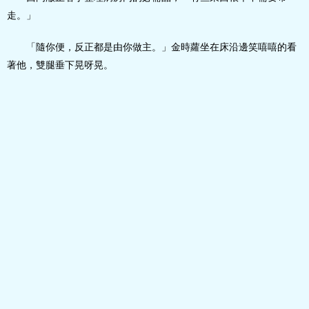
走。」
「隨你便，反正都是由你做主。」金時蘿坐在床沿邊笑嘻嘻的看
著他，雙腿垂下晃呀晃。