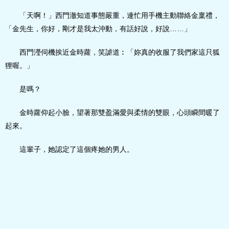
「天啊！」西門澈知道事態嚴重，連忙用手機主動聯絡金稟禮，
「金先生，你好，剛才是我太沖動，有話好說，好說……」
西門瀅伺機挨近金時蘿，笑謔道︰「妳真的收服了我們家這只狐
狸喔。」
是嗎？
金時蘿仰起小臉，望著那雙盈滿愛與柔情的雙眼，心頭瞬間暖了
起來。
這輩子，她認定了這個疼她的男人。