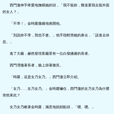
西門澈伸手疼愛地撫模她的頭，「我不寵妳，難道要我去寵外面
的女人？」
「不準！」金時蘿撒嬌地推開他。
「別說妳不準，我也不會。」他手指輕滑她的鼻尖，「該進去休
息。」
進了大廳，赫然發現客廳里有一位白發皤皤的長者。
西門瀅攙著長者，臉上掛著微笑。
「時蘿，這是女乃女乃。」西門澈立即介紹。
「女乃……女乃女乃。」金時蘿嚇住，西門澈的女乃女乃為什麼
突然來此？
女乃女乃瞅著金時蘿，滿意地頻頻點頭，「嗯、嗯。」