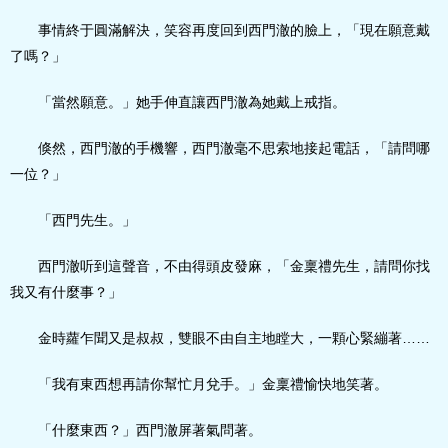
事情終于圓滿解決，笑容再度回到西門澈的臉上，「現在願意戴
了嗎？」
「當然願意。」她手伸直讓西門澈為她戴上戒指。
倏然，西門澈的手機響，西門澈毫不思索地接起電話，「請問哪
一位？」
「西門先生。」
西門澈听到這聲音，不由得頭皮發麻，「金稟禮先生，請問你找
我又有什麼事？」
金時蘿乍聞又是叔叔，雙眼不由自主地瞠大，一顆心緊繃著……
「我有東西想再請你幫忙月兌手。」金稟禮愉快地笑著。
「什麼東西？」西門澈屏著氣問著。