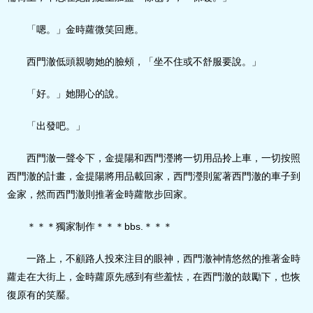
「嗯。」金時蘿微笑回應。
西門澈低頭親吻她的臉頰，「坐不住或不舒服要說。」
「好。」她開心的說。
「出發吧。」
西門澈一聲令下，金提陽和西門瀅將一切用品拎上車，一切按照
西門澈的計畫，金提陽將用品載回家，西門瀅則駕著西門澈的車子到
金家，然而西門澈則推著金時蘿散步回家。
＊＊＊獨家制作＊＊＊bbs.＊＊＊
一路上，不顧路人投來注目的眼神，西門澈神情悠然的推著金時
蘿走在大街上，金時蘿原先感到有些羞怯，在西門澈的鼓勵下，也恢
復原有的笑靨。