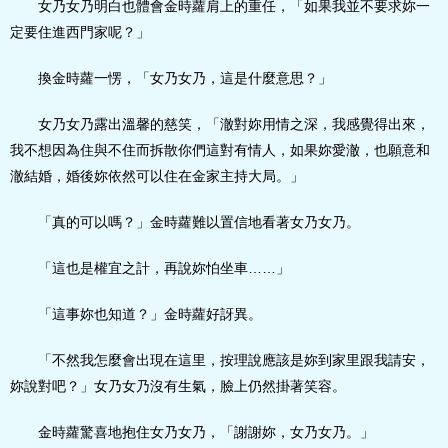
女乃女乃明白也體會金時蘿肩上的重任，「如果我並不要求妳一
定要住進西門家呢？」
換金時蘿一愣，「女乃女乃，這是什麼意思？」
女乃女乃露出溫馨的慈笑，「澈對妳用情之深，我感覺得出來，
我不想因為住與不住而拆散你們這對有情人，如果妳愛澈，也願意和
澈結婚，婚後妳依然可以住在金家主持大局。」
「真的可以嗎？」金時蘿難以置信地看著女乃女乃。
「這也是權宜之計，再說妳怕坐車……」
「這事妳也知道？」金時蘿好訝異。
「不然我怎麼會出現在這里，按理說應該是妳到家里跟我請安，
妳說對吧？」女乃女乃沒有生氣，臉上仍然掛著笑容。
金時蘿驚喜地抱住女乃女乃，「謝謝妳，女乃女乃。」