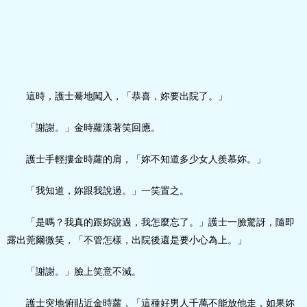
這時，護士驀地闖入，「恭喜，妳要出院了。」
「謝謝。」金時蘿漾著笑回應。
護士手輕摟金時蘿的肩，「妳不知道多少女人羨慕妳。」
「我知道，妳跟我說過。」一笑置之。
「是嗎？我真的跟妳說過，我怎麼忘了。」護士一臉驚訝，隨即
露出莞爾微笑，「不管怎樣，出院後還是要小心為上。」
「謝謝。」臉上笑意不減。
護士突地俯貼近金時蘿，「這種好男人千萬不能放他走，如果妳