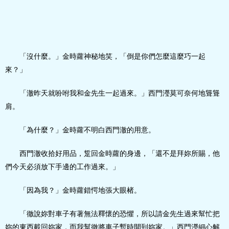
「沒什麼。」金時蘿神秘地笑，「倒是你們怎麼這麼巧一起
來？」
「澈昨天就吩咐我和金先生一起過來。」西門瀅莫可奈何地聳聳
肩。
「為什麼？」金時蘿不明白西門澈的用意。
西門澈收拾好用品，踅回金時蘿的身邊，「還不是拜妳所賜，他
們今天必須放下手邊的工作過來。」
「因為我？」金時蘿錯愕地張大眼楮。
「徹說妳對車子有著無法釋懷的恐懼，所以請金先生過來幫忙把
妳的東西載回妳家，而我幫徹將車子暫時開到妳家。」西門瀅細心解