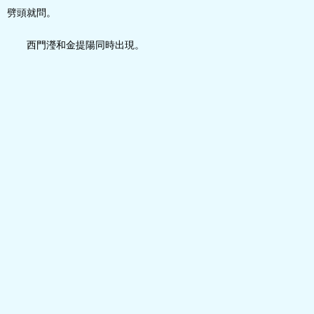
劈頭就問。
西門瀅和金提陽同時出現。