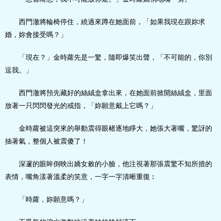
西門澈將輪椅停住，繞過來蹲在她面前，「如果我現在跟妳求
婚，妳會接受嗎？」
「現在？」金時蘿先是一驚，隨即爆笑出聲，「不可能的，你別
逗我。」
西門澈將預先藏好的絲絨盒拿出來，在她面前掀開絲絨盒，里面
放著一只閃閃發光的戒指，「妳願意戴上它嗎？」
金時蘿被這突來的舉動震得眼楮逐地睜大，她張大著嘴，驚訝的
抽著氣，整個人被震傻了！
深邃的眼眸倒映出嬌女敕的小臉，他注視著那張震驚不知所措的
表情，嘴角漾著溫柔的笑意，一字一字清晰重復︰
「時蘿，妳願意嗎？」