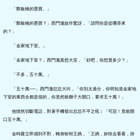
「鄭板橋的墨寶。」
「鄭板橋的墨寶？」西門澈故作驚訝，「請問你是從哪弄來
的？」
「金家地下室。」
「金家地下室？」西門澈真想大笑，「好吧，你想賣多少？」
「不多，五十萬。」
「五十萬──」西門澈忿忿大叫，「你別太過分，你明知道金家地
下室的東西全都是假的，你竟然敢獅子大開口，要求五十萬！」
他憤然切斷電話，對著手機發出忿忿不平之吼︰「可惡！竟敢開
口五十萬。」
金時蘿立即感到不對，轉身吩咐王媽，「王媽，妳快去看看，掛