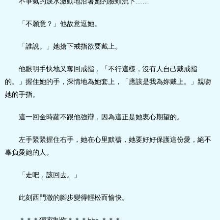
不爭氣的淚水激動地沿著她的臉頰流下……
「不願意？」他故意逗她。
「誰說。」她搶下戒指欲要戴上。
他眼明手快地又奪回戒指，「不行這樣，沒有人自己戴戒指
的。」握住她的手，深情地為她套上，「應該是我為妳戴上。」親吻
她的手指。
這一回金時蘿不跟他強辯，因為這正是她衷心期望的。
左手緊緊握住右手，她在心里默禱，她要好好保護這份愛，絕不
辜負愛她的人。
「走吧，該回去。」
此刻西門澈的腳步變得輕松而愉快。