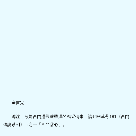
全書完
編注︰欲知西門瀅與鞏季澤的精采情事，請翻閱草莓181《西門
傳說系列》五之一「西門甜心」。