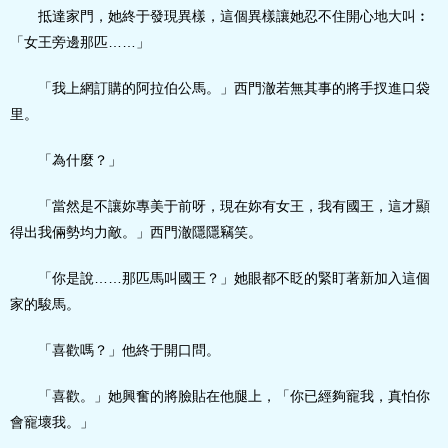
抵達家門，她終于發現異樣，這個異樣讓她忍不住開心地大叫︰
「女王旁邊那匹……」
「我上網訂購的阿拉伯公馬。」西門澈若無其事的將手扠進口袋
里。
「為什麼？」
「當然是不讓妳專美于前呀，現在妳有女王，我有國王，這才顯
得出我倆勢均力敵。」西門澈隱隱竊笑。
「你是說……那匹馬叫國王？」她眼都不眨的緊盯著新加入這個
家的駿馬。
「喜歡嗎？」他終于開口問。
「喜歡。」她興奮的將臉貼在他腿上，「你已經夠寵我，真怕你
會寵壞我。」