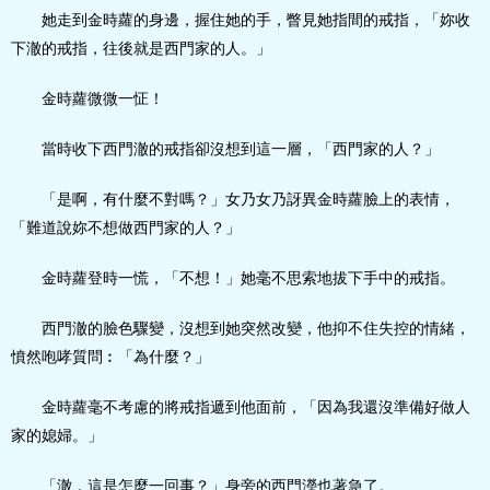
她走到金時蘿的身邊，握住她的手，瞥見她指間的戒指，「妳收
下澈的戒指，往後就是西門家的人。」
金時蘿微微一怔！
當時收下西門澈的戒指卻沒想到這一層，「西門家的人？」
「是啊，有什麼不對嗎？」女乃女乃訝異金時蘿臉上的表情，
「難道說妳不想做西門家的人？」
金時蘿登時一慌，「不想！」她毫不思索地拔下手中的戒指。
西門澈的臉色驟變，沒想到她突然改變，他抑不住失控的情緒，
憤然咆哮質問︰「為什麼？」
金時蘿毫不考慮的將戒指遞到他面前，「因為我還沒準備好做人
家的媳婦。」
「澈，這是怎麼一回事？」身旁的西門瀅也著急了。