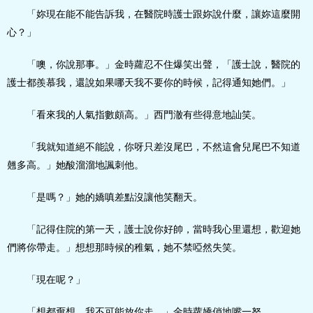
「妳現在能不能告訴我，在醫院時護士跟妳說什麼，讓妳這麼開
心？」
「噢，你說那事。」金時蘿忍不住爆笑出聲，「護士說，醫院的
護士都羨慕我，還說如果哪天我不要你的時候，記得通知她們。」
「看來我的人氣指數頗高。」西門澈有些得意地訕笑。
「我就知道絕不能說，你呀只差沒尾巴，不然這會兒尾巴不知道
翹多高。」她酸溜溜地諷刺他。
「是嗎？」她的嬌嗔差點沒讓他笑翻天。
「記得住院的第一天，護士說你好帥，當時我心里還想，歡迎她
們將你帶走。」想想那時候的稚氣，她不禁啞然失笑。
「現在呢？」
「想都甭想，我不可能放你走。」金時蘿嬌俏地嘴一努。