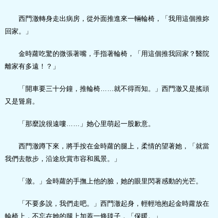
西門澈轉身走出病房，從外面推進來一輛輪椅，「我用這個推妳
回家。」
金時蘿吃驚的微張著嘴，手指著輪椅，「用這個推我回家？醫院
離家有多遠！？」
「開車要三十分鐘，推輪椅……就不得而知。」西門澈又是搖頭
又是聳肩。
「那麼說很遠嘍……」她心里萌起一股歉意。
西門澈蹲下來，將手按在金時蘿的腿上，柔情的望著她，「就當
我們去散步，沿途欣賞市容和風景。」
「澈。」金時蘿的手撫上他的臉，她的眼里閃著感動的光芒。
「不要多說，我們走吧。」西門澈起身，輕輕地抱起金時蘿放在
輪椅上，不忘在她的腿上加蓋一條毯子，「保暖。」