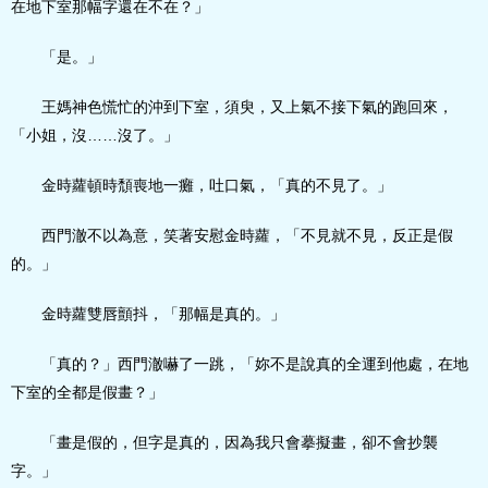
在地下室那幅字還在不在？」
「是。」
王媽神色慌忙的沖到下室，須臾，又上氣不接下氣的跑回來，
「小姐，沒……沒了。」
金時蘿頓時頹喪地一癱，吐口氣，「真的不見了。」
西門澈不以為意，笑著安慰金時蘿，「不見就不見，反正是假
的。」
金時蘿雙唇顫抖，「那幅是真的。」
「真的？」西門澈嚇了一跳，「妳不是說真的全運到他處，在地
下室的全都是假畫？」
「畫是假的，但字是真的，因為我只會摹擬畫，卻不會抄襲
字。」