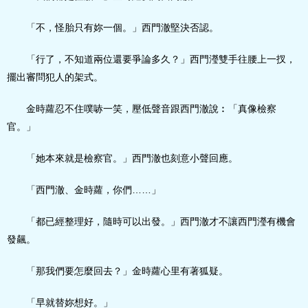
「不，怪胎只有妳一個。」西門澈堅決否認。
「行了，不知道兩位還要爭論多久？」西門瀅雙手往腰上一扠，
擺出審問犯人的架式。
金時蘿忍不住噗哧一笑，壓低聲音跟西門澈說︰「真像檢察
官。」
「她本來就是檢察官。」西門澈也刻意小聲回應。
「西門澈、金時蘿，你們……」
「都已經整理好，隨時可以出發。」西門澈才不讓西門瀅有機會
發飆。
「那我們要怎麼回去？」金時蘿心里有著狐疑。
「早就替妳想好。」