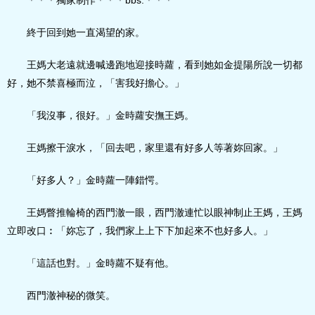
＊＊＊獨家制作＊＊＊bbs.＊＊＊
終于回到她一直渴望的家。
王媽大老遠就邊喊邊跑地迎接時蘿，看到她如金提陽所說一切都
好，她不禁喜極而泣，「害我好擔心。」
「我沒事，很好。」金時蘿安撫王媽。
王媽擦干淚水，「回去吧，家里還有好多人等著妳回家。」
「好多人？」金時蘿一陣錯愕。
王媽瞥推輪椅的西門澈一眼，西門澈連忙以眼神制止王媽，王媽
立即改口︰「妳忘了，我們家上上下下加起來不也好多人。」
「這話也對。」金時蘿不疑有他。
西門澈神秘的微笑。