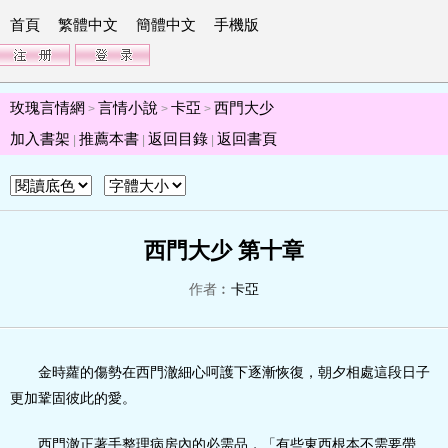
首頁
繁體中文
簡體中文
手機版
玫瑰言情網
言情小說
卡亞
西門大少
>
>
>
加入書架
推薦本書
返回目錄
返回書頁
|
|
|
西門大少 第十章
作者︰
卡亞
金時蘿的傷勢在西門澈細心呵護下逐漸恢復，朝夕相處這段日子
更加鞏固彼此的愛。
西門澈正著手整理病房內的必需品，「有些東西根本不需要帶