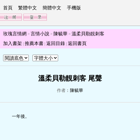
首頁
繁體中文
簡體中文
手機版
玫瑰言情網
言情小說
陳毓華
溫柔貝勒靚刺客
>
>
>
加入書架
推薦本書
返回目錄
返回書頁
|
|
|
溫柔貝勒靚刺客 尾聲
作者︰
陳毓華
一年後。